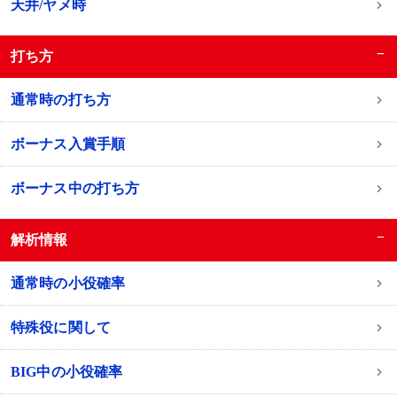
天井/ヤメ時
−
打ち方
通常時の打ち方
ボーナス入賞手順
ボーナス中の打ち方
−
解析情報
通常時の小役確率
特殊役に関して
BIG中の小役確率