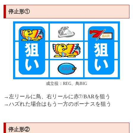
停止形①
成立役：REG、鳥BIG
→左リールに鳥、右リールに赤7/BARを狙う
→ハズれた場合はもう一方のボーナスを狙う
停止形②