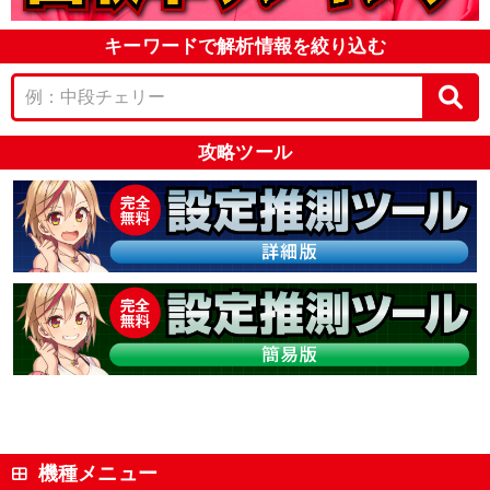
キーワードで解析情報を絞り込む
攻略ツール
機種メニュー