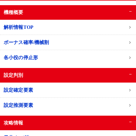
−
機種概要
解析情報TOP
ボーナス確率/機械割
各小役の停止形
−
設定判別
設定確定要素
設定推測要素
−
攻略情報