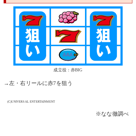
成立役：赤BIG
→左・右リールに赤7を狙う
(C)UNIVERSAL ENTERTAINMENT
※なな徹調べ