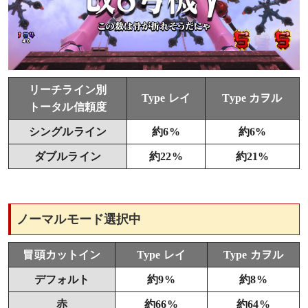
リーチライン別
Type レイ
Type カヲル
トータル信頼度
シングルライン
約6%
約6%
ダブルライン
約22%
約21%
ノーマルモード選択中
冒頭カットイン
Type レイ
Type カヲル
デフォルト
約9%
約8%
赤
約66%
約64%