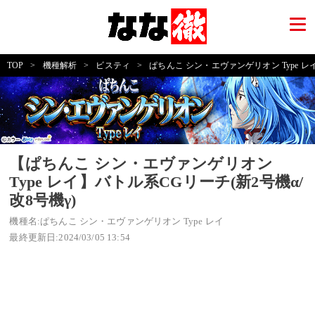
TOP
>
機種解析
>
ビスティ
>
ぱちんこ シン・エヴァンゲリオン Type レ
【ぱちんこ シン・エヴァンゲリオン
Type レイ】バトル系CGリーチ(新2号機α/
改8号機γ)
機種名:ぱちんこ シン・エヴァンゲリオン Type レイ
最終更新日:2024/03/05 13:54