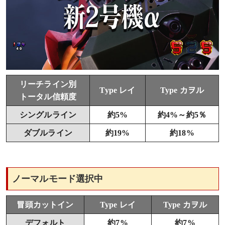
リーチライン別
Type レイ
Type カヲル
トータル信頼度
シングルライン
約5%
約4%～約5％
ダブルライン
約19%
約18%
ノーマルモード選択中
冒頭カットイン
Type レイ
Type カヲル
デフォルト
約7%
約7%