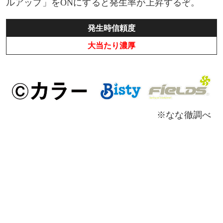
ルアップ」をONにすると発生率が上昇するぞ。
発生時信頼度
大当たり濃厚
※なな徹調べ