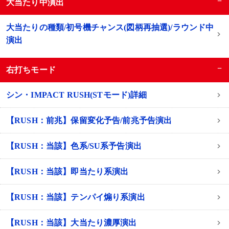
−
大当たり中演出
大当たりの種類/初号機チャンス(図柄再抽選)/ラウンド中
演出
−
右打ちモード
シン・IMPACT RUSH(STモード)詳細
【RUSH：前兆】保留変化予告/前兆予告演出
【RUSH：当該】色系/SU系予告演出
【RUSH：当該】即当たり系演出
【RUSH：当該】テンパイ煽り系演出
【RUSH：当該】大当たり濃厚演出