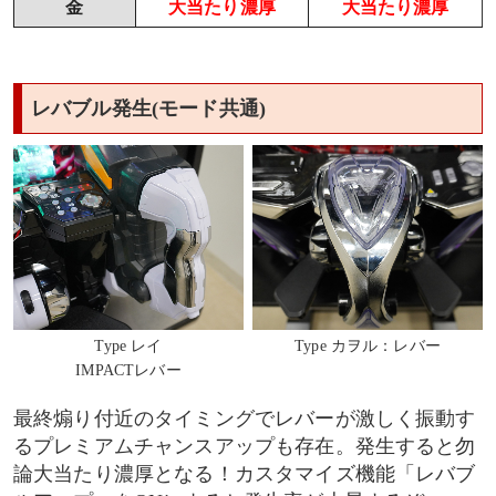
金
大当たり濃厚
大当たり濃厚
レバブル発生(モード共通)
Type レイ
Type カヲル：レバー
IMPACTレバー
最終煽り付近のタイミングでレバーが激しく振動す
るプレミアムチャンスアップも存在。発生すると勿
論大当たり濃厚となる！カスタマイズ機能「レバブ