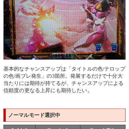
基本的なチャンスアップは「タイトルの色/テロップ
の色/画ブレ発生」の3箇所。発展するだけで十分大
当たりには期待が持てるが、チャンスアップによる
信頼度の更なる上昇にも期待したい。
ノーマルモード選択中