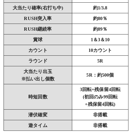
大当たり確率(右打ち中)
約1/3.8
RUSH突入率
約80％
RUSH継続率
約89％
賞球
1＆3＆10
カウント
10カウント
ラウンド
5R
大当たり出玉
5R：約500個
※払い出し個数
3回転+残保留4回転
時短回数
(初回のみ99回転
+残保留4回転)
潜伏確変
非搭載
遊タイム
非搭載