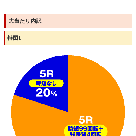
大当たり内訳
特図1