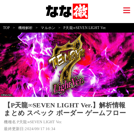
TOP
>
機種解析
>
マルホン
>
P天龍∞SEVEN LIGHT Ver.
【P天龍∞SEVEN LIGHT Ver.】解析情報
まとめ スペック ボーダー ゲームフロー
機種名:P天龍∞SEVEN LIGHT Ver.
最終更新日:2024/09/17 16:34