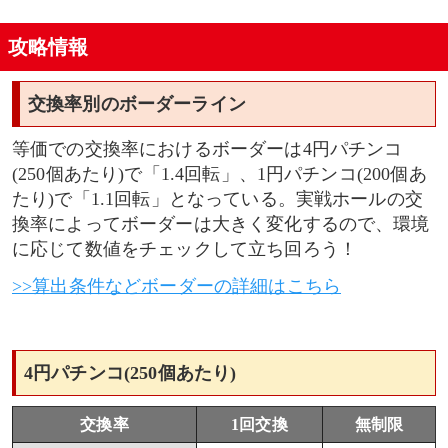
攻略情報
交換率別のボーダーライン
等価での交換率におけるボーダーは4円パチンコ
(250個あたり)で「1.4回転」、1円パチンコ(200個あ
たり)で「1.1回転」となっている。実戦ホールの交
換率によってボーダーは大きく変化するので、環境
に応じて数値をチェックして立ち回ろう！
>>算出条件などボーダーの詳細はこちら
4円パチンコ(250個あたり)
交換率
1回交換
無制限