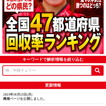
キーワードで解析情報を絞り込む
更新情報
2023年10月23日(月)
機種ページを公開しました。