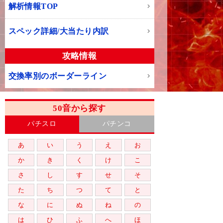
解析情報TOP
スペック詳細/大当たり内訳
攻略情報
交換率別のボーダーライン
50音から探す
パチスロ
パチンコ
あ
い
う
え
お
か
き
く
け
こ
さ
し
す
せ
そ
た
ち
つ
て
と
な
に
ぬ
ね
の
は
ひ
ふ
へ
ほ