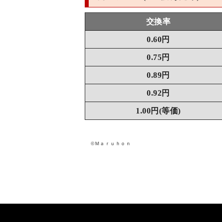
交換率
0.60円
0.75円
0.89円
0.92円
1.00円(等価)
©Ｍａｒｕｈｏｎ