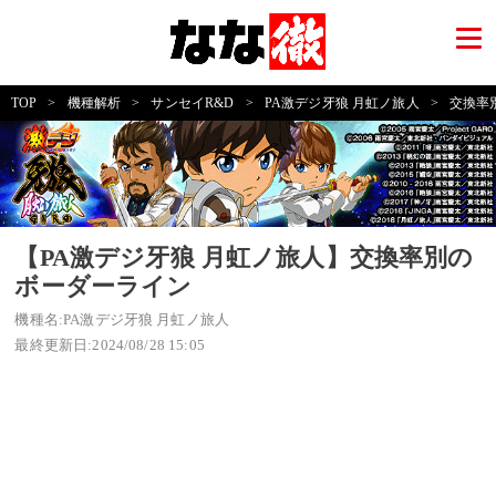
TOP
>
機種解析
>
サンセイR&D
>
PA激デジ牙狼 月虹ノ旅人
>
交換率
【PA激デジ牙狼 月虹ノ旅人】交換率別の
ボーダーライン
機種名:PA激デジ牙狼 月虹ノ旅人
最終更新日:2024/08/28 15:05