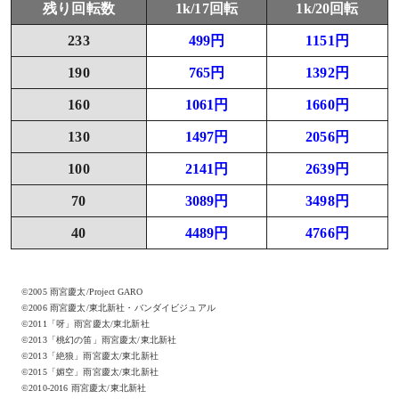
残り回転数
1k/17回転
1k/20回転
233
499円
1151円
190
765円
1392円
160
1061円
1660円
130
1497円
2056円
100
2141円
2639円
70
3089円
3498円
40
4489円
4766円
©2005 雨宮慶太/Project GARO
©2006 雨宮慶太/東北新社・バンダイビジュアル
©2011「呀」雨宮慶太/東北新社
©2013「桃幻の笛」雨宮慶太/東北新社
©2013「絶狼」雨宮慶太/東北新社
©2015「媚空」雨宮慶太/東北新社
©2010-2016 雨宮慶太/東北新社