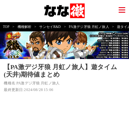
TOP
>
機種解析
>
サンセイR&D
>
PA激デジ牙狼 月虹ノ旅人
>
遊タイ
【PA激デジ牙狼 月虹ノ旅人】遊タイム
(天井)期待値まとめ
機種名:PA激デジ牙狼 月虹ノ旅人
最終更新日:2024/08/28 15:06