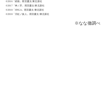
©2016「絶狼」雨宮慶太/東北新社
©2017「神ノ牙」雨宮慶太/東北新社
©2018「JINGA」雨宮慶太/東北新社
©2018「月虹ノ旅人」雨宮慶太/東北新社
※なな徹調べ