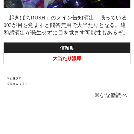
「起きぱちRUSH」のメイン告知演出。眠っている
003が目を覚ますと問答無用で大当たりとなる。違
和感演出が発生せずに目を覚ます可能性もあるぞ。
信頼度
大当たり濃厚
©石森プロ
©Ｎｅｗｇｉｎ
※なな徹調べ