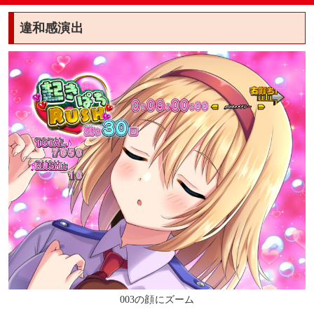
違和感演出
003の顔にズーム