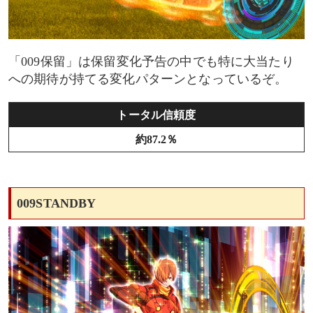
「009保留」は保留変化予告の中でも特に大当たり
への期待が持てる変化パターンとなっているぞ。
トータル信頼度
約87.2％
009STANDBY