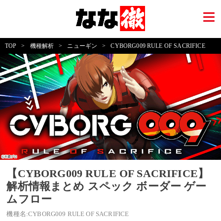
TOP
>
機種解析
>
ニューギン
>
CYBORG009 RULE OF SACRIFICE
【CYBORG009 RULE OF SACRIFICE】
解析情報まとめ スペック ボーダー ゲー
ムフロー
機種名:CYBORG009 RULE OF SACRIFICE