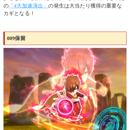
の
「4大加速演出」
の発生は大当たり獲得の重要な
カギとなる！
009保留