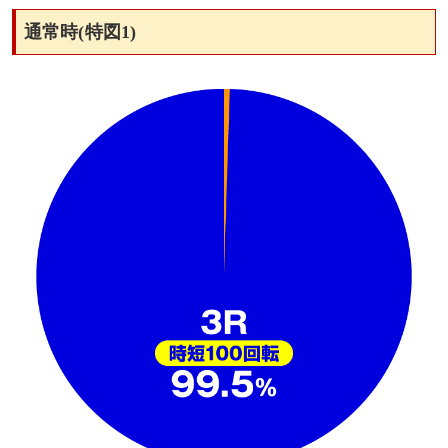
演出モード一覧
通常時(特図1)
HERO MODE
HEROINE MODE
加速RUSH詳細
演出モード一覧
加速RUSH-1LINE-
加速RUSH-5LINE-
HEROINE RUSH
起きパチRUSH