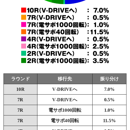
ラウンド
移行先
振り分け
10R
V-DRIVEへ
7.0%
7R
V-DRIVEへ
0.5%
7R
電サポ1000回転
1.0%
7R
電サポ40回転
11.5%