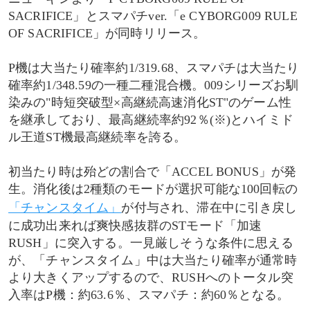
SACRIFICE」とスマパチver.「e CYBORG009 RULE
009保留
OF SACRIFICE」が同時リリース。
009STANDBY
P機は大当たり確率約1/319.68、スマパチは大当たり
確率約1/348.59の一種二種混合機。009シリーズお馴
加速装置
染みの"時短突破型×高継続高速消化ST"のゲーム性
を継承しており、最高継続率約92％(※)とハイミド
009参戦
ル王道ST機最高継続率を誇る。
演出カスタマイズ
初当たり時は殆どの割合で「ACCEL BONUS」が発
生。消化後は2種類のモードが選択可能な100回転の
先読み演出
「チャンスタイム」
が付与され、滞在中に引き戻し
に成功出来れば爽快感抜群のSTモード「加速
保留変化予告
RUSH」に突入する。一見厳しそうな条件に思える
が、「チャンスタイム」中は大当たり確率が通常時
先読み予告
より大きくアップするので、RUSHへのトータル突
入率はP機：約63.6％、スマパチ：約60％となる。
天激バイブ予告