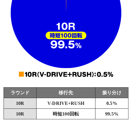
ラウンド
移行先
振り分け
10R
V-DRIVE+RUSH
0.5%
10R
時短100回転
99.5%