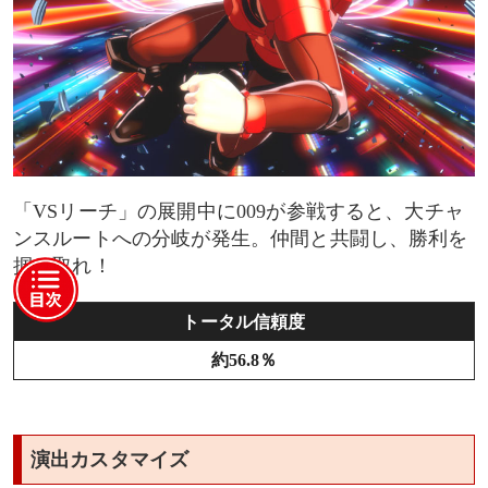
「VSリーチ」の展開中に009が参戦すると、大チャ
ンスルートへの分岐が発生。仲間と共闘し、勝利を
掴み取れ！
トータル信頼度
約56.8％
演出カスタマイズ