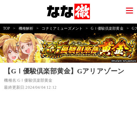
TOP
>
機種解析
>
コナミアミューズメント
>
GⅠ優駿倶楽部黄金
>
G
【GⅠ優駿倶楽部黄金】Gアリアゾーン
機種名:GⅠ優駿倶楽部黄金
最終更新日:2024/04/04 12:12