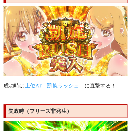
成功時は
上位AT「凱旋ラッシュ」
に直撃する！
失敗時（フリーズ非発生）