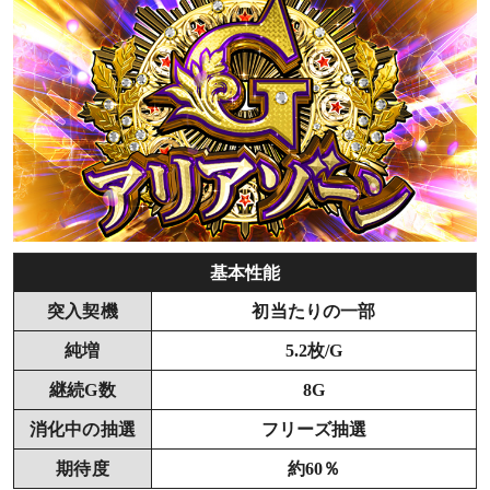
基本性能
突入契機
初当たりの一部
純増
5.2枚/G
継続G数
8G
消化中の抽選
フリーズ抽選
期待度
約60％