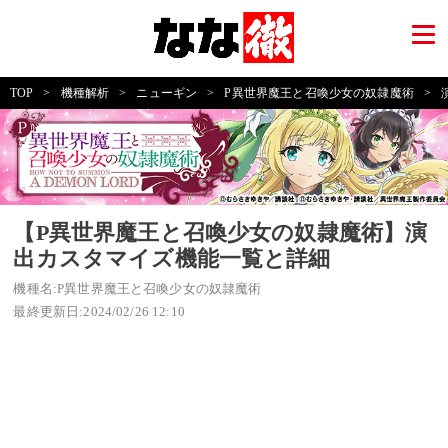
TOP
>
機種解析
>
ニューギン
>
P異世界魔王と召喚少女の奴隷魔術
>
【P異世界魔王と召喚少女の奴隷魔術】演
出カスタマイズ機能一覧と詳細
機種名:P異世界魔王と召喚少女の奴隷魔術
最終更新日:2024/02/26 12:10