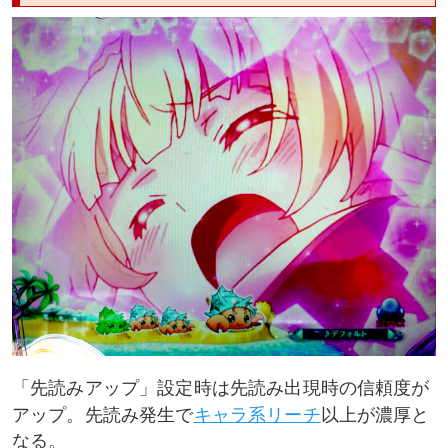
「先読みアップ」設定時は先読み出現時の信頼度が
アップ。先読み発生で
キャラ系リーチ
以上が濃厚と
なる。