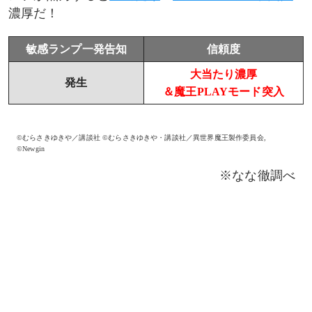
濃厚だ！
敏感ランプ一発告知
信頼度
大当たり濃厚
発生
＆魔王PLAYモード突入
©むらさきゆきや／講談社 ©むらさきゆきや・講談社／異世界魔王製作委員会,
©Newgin
※なな徹調べ