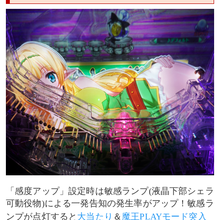
「感度アップ」設定時は敏感ランプ(液晶下部シェラ
可動役物)による一発告知の発生率がアップ！敏感ラ
ンプが点灯すると
大当たり
＆
魔王PLAYモード突入