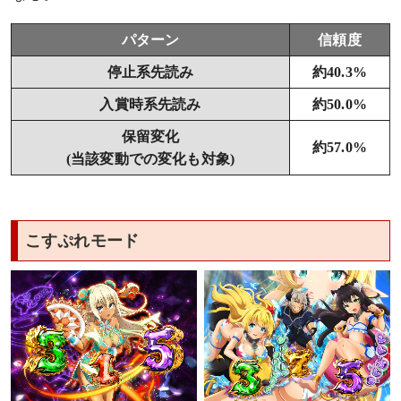
パターン
信頼度
停止系先読み
約40.3%
入賞時系先読み
約50.0%
保留変化
約57.0%
(当該変動での変化も対象)
こすぷれモード