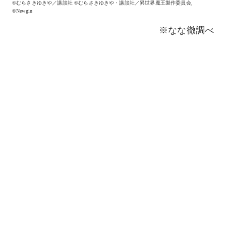
©むらさきゆきや／講談社 ©むらさきゆきや・講談社／異世界魔王製作委員会,
©Newgin
※なな徹調べ