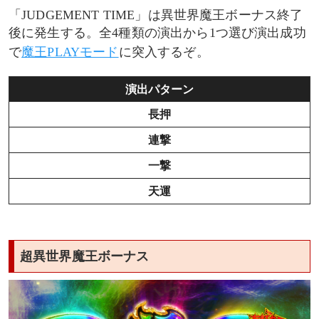
「JUDGEMENT TIME」は異世界魔王ボーナス終了
後に発生する。全4種類の演出から1つ選び演出成功
で
魔王PLAYモード
に突入するぞ。
演出パターン
長押
連撃
一撃
天運
超異世界魔王ボーナス