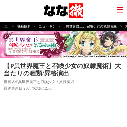
TOP
>
機種解析
>
ニューギン
>
P異世界魔王と召喚少女の奴隷魔術
>
【P異世界魔王と召喚少女の奴隷魔術】大
当たりの種類/昇格演出
機種名:P異世界魔王と召喚少女の奴隷魔術
最終更新日:2024/02/26 12:06