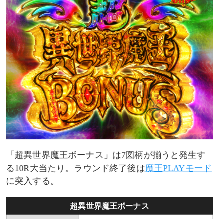
「超異世界魔王ボーナス」は7図柄が揃うと発生す
る10R大当たり。ラウンド終了後は
魔王PLAYモード
に突入する。
超異世界魔王ボーナス