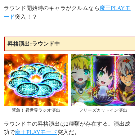
ラウンド開始時のキャラがクルムなら
魔王PLAYモ
ード
突入！？
昇格演出:ラウンド中
緊急！異世界ラジオ演出
フリーズカットイン演出
ラウンド中の昇格演出は2種類が存在する。演出成
功で
魔王PLAYモード
突入だ。