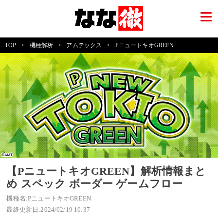
TOP
>
機種解析
>
アムテックス
>
PニュートキオGREEN
【PニュートキオGREEN】解析情報まと
め スペック ボーダー ゲームフロー
機種名:PニュートキオGREEN
最終更新日:2024/02/19 10:37