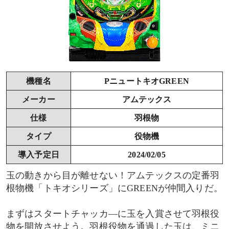
機種名
PニュートキオGREEN
メーカー
アムテックス
仕様
羽根物
タイプ
役物機
導入予定日
2024/02/05
玉の動きから目が離せない！アムテックスの定番羽
根物機「トキオシリーズ」にGREENが仲間入りだ。
まずはスタートチャッカ―に玉を入賞させて羽根役
物を開放させよう。羽根役物を通過した玉は、ミニ