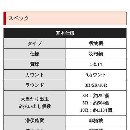
スペック
基本仕様
タイプ
役物機
仕様
羽根物
賞球
5＆14
カウント
9カウント
ラウンド
3R/5R/10R
3R：約252個
大当たり出玉
5R：約504個
※払い出し個数
10R：約1134個
潜伏確変
非搭載