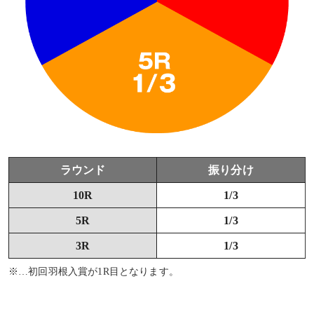
ラウンド
振り分け
10R
1/3
5R
1/3
3R
1/3
※…初回羽根入賞が1R目となります。