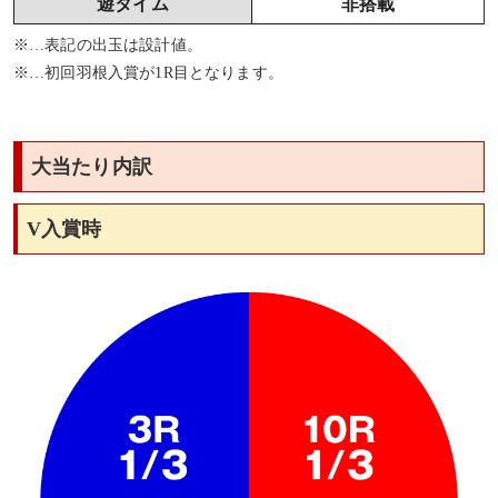
遊タイム
非搭載
※…表記の出玉は設計値。
※…初回羽根入賞が1R目となります。
大当たり内訳
V入賞時