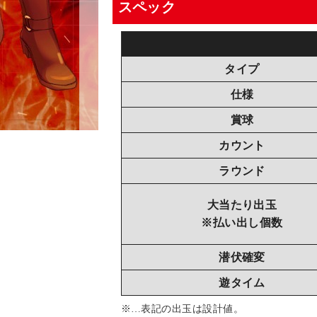
スペック
タイプ
仕様
賞球
カウント
ラウンド
大当たり出玉
※払い出し個数
潜伏確変
遊タイム
※…表記の出玉は設計値。