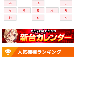
や
ゆ
よ
ら
り
る
れ
ろ
わ
を
ん