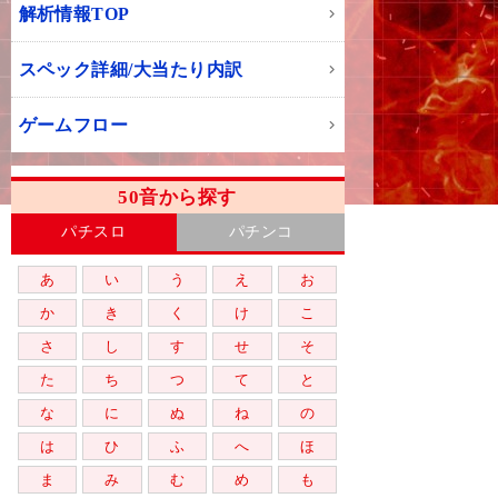
解析情報TOP
スペック詳細/大当たり内訳
ゲームフロー
50音から探す
パチスロ
パチンコ
あ
い
う
え
お
か
き
く
け
こ
さ
し
す
せ
そ
た
ち
つ
て
と
な
に
ぬ
ね
の
は
ひ
ふ
へ
ほ
ま
み
む
め
も