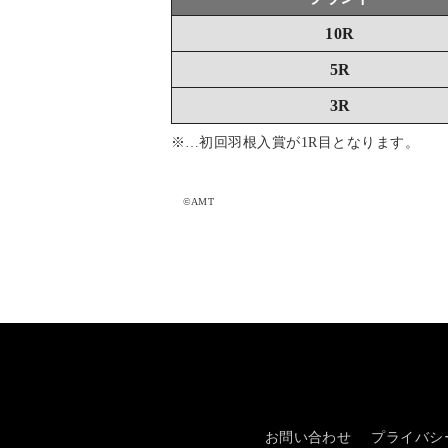
10R
5R
3R
※…初回羽根入賞が1R目となります。
©AMT
お問い合わせ
プライバシ