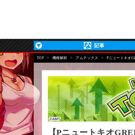
TOP
>
機種解析
>
アムテックス
>
PニュートキオGR
【PニュートキオGRE