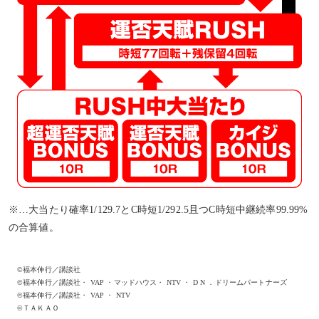
※…大当たり確率1/129.7とC時短1/292.5且つC時短中継続率99.99%
の合算値。
©福本伸行／講談社
©福本伸行／講談社・ VAP ・マッドハウス・ NTV ・ D N ．ドリームパートナーズ
©福本伸行／講談社・ VAP ・ NTV
©ＴＡＫＡＯ