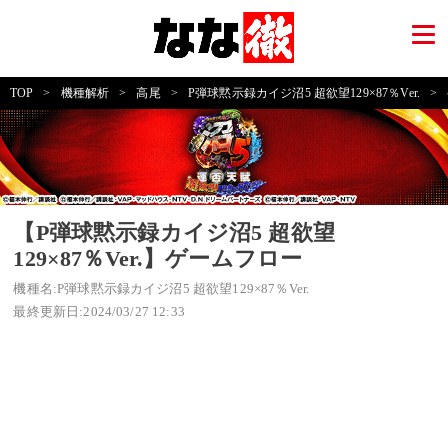
TOP
>
機種解析
>
高尾
>
P弾球黙示録カイジ沼5 超欲望129×87％Ver.
>
【P弾球黙示録カイジ沼5 超欲望
129×87％Ver.】ゲームフロー
機種名:P弾球黙示録カイジ沼5 超欲望129×87％Ver.
最終更新日:2024/03/27 12:33