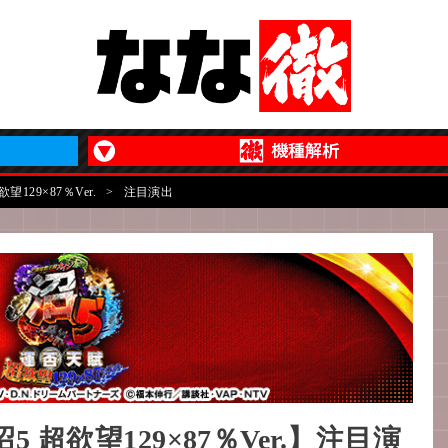
129×87％Ver.
>
注目演出
 超欲望129×87％Ver.】注目演