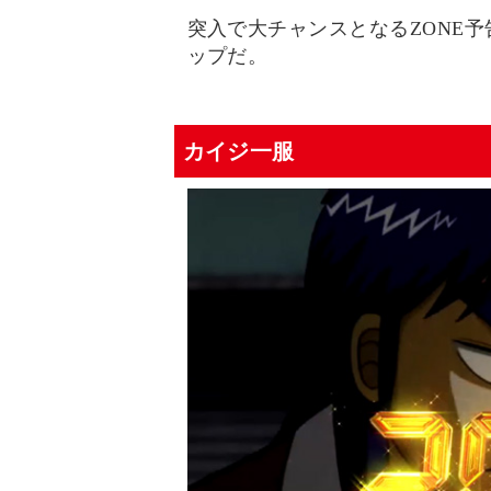
突入で大チャンスとなるZONE予
ップだ。
カイジ一服