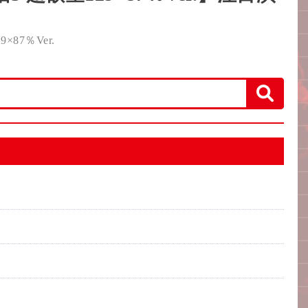
87％Ver.