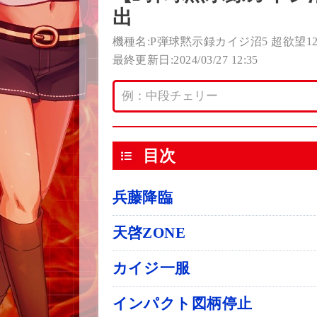
出
機種名:P弾球黙示録カイジ沼5 超欲望129×
最終更新日:2024/03/27 12:35
目次
兵藤降臨
天啓ZONE
カイジ一服
インパクト図柄停止