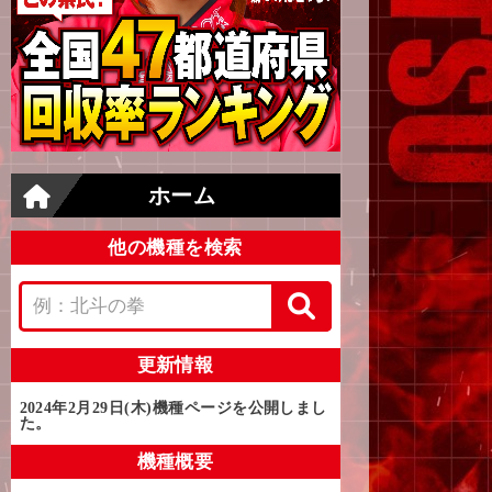
ホーム
他の機種を検索
更新情報
2024年2月29日(木)
機種ページを公開しまし
た。
機種概要