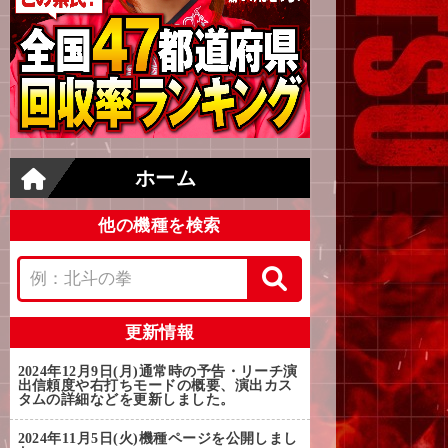
ホーム
他の機種を検索
更新情報
2024年12月9日(月)
通常時の予告・リーチ演
出信頼度や右打ちモードの概要、演出カス
タムの詳細などを更新しました。
2024年11月5日(火)
機種ページを公開しまし