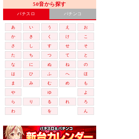
50音から探す
パチスロ
パチンコ
あ
い
う
え
お
か
き
く
け
こ
さ
し
す
せ
そ
た
ち
つ
て
と
な
に
ぬ
ね
の
は
ひ
ふ
へ
ほ
ま
み
む
め
も
や
ゆ
よ
ら
り
る
れ
ろ
わ
を
ん