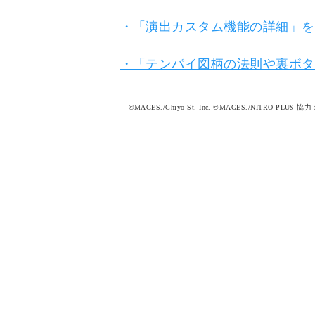
・「演出カスタム機能の詳細」を
・「テンパイ図柄の法則や裏ボタ
©MAGES./Chiyo St. Inc. ©MAGES./NITRO P