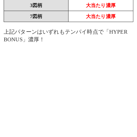
3図柄
大当たり濃厚
7図柄
大当たり濃厚
上記パターンはいずれもテンパイ時点で「HYPER
BONUS」濃厚！