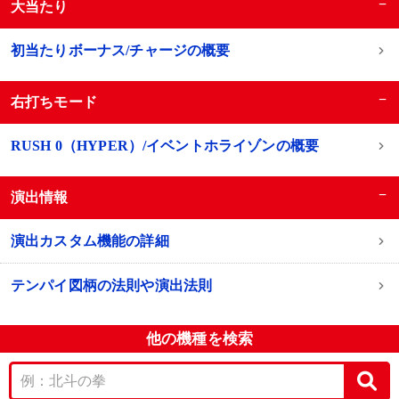
−
大当たり
初当たりボーナス/チャージの概要
−
右打ちモード
RUSH 0（HYPER）/イベントホライゾンの概要
−
演出情報
演出カスタム機能の詳細
テンパイ図柄の法則や演出法則
他の機種を検索