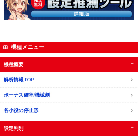
機種メニュー
−
機種概要
解析情報TOP
ボーナス確率/機械割
各小役の停止形
−
設定判別