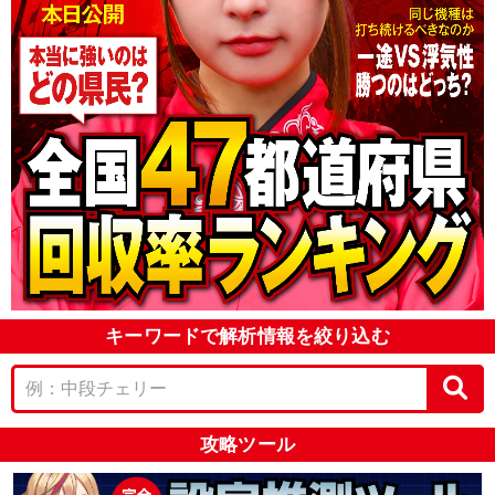
キーワードで解析情報を絞り込む
攻略ツール