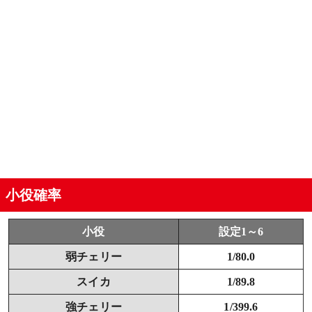
小役確率
小役
設定1～6
弱チェリー
1/80.0
スイカ
1/89.8
強チェリー
1/399.6