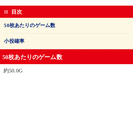
目次
50枚あたりのゲーム数
小役確率
50枚あたりのゲーム数
約50.0G