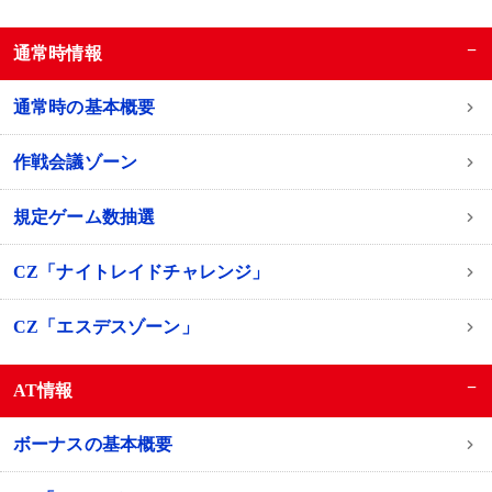
−
通常時情報
通常時の基本概要
作戦会議ゾーン
規定ゲーム数抽選
CZ「ナイトレイドチャレンジ」
CZ「エスデスゾーン」
−
AT情報
ボーナスの基本概要