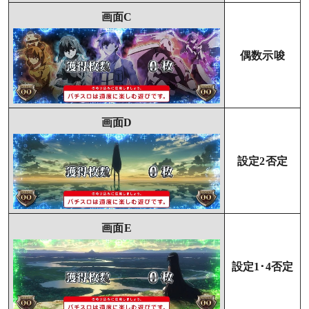
画面C
偶数示唆
画面D
設定2否定
画面E
設定1･4否定