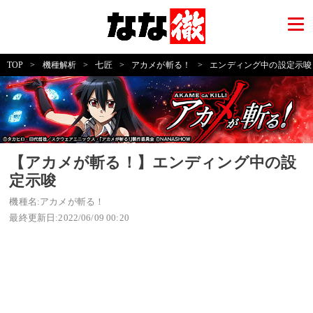
TOP
>
機種解析
>
七匠
>
アカメが斬る！
>
エンディング中の設定示唆
【アカメが斬る！】エンディング中の設
定示唆
機種名:アカメが斬る！
最終更新日:2022/06/09 00:20