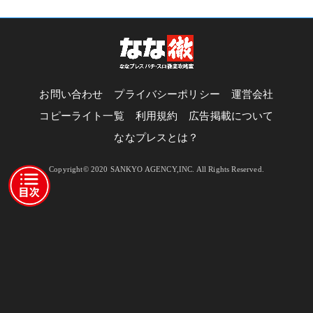
お問い合わせ
プライバシーポリシー
運営会社
コピーライト一覧
利用規約
広告掲載について
ななプレスとは？
Copyright© 2020 SANKYO AGENCY,INC. All Rights Reserved.