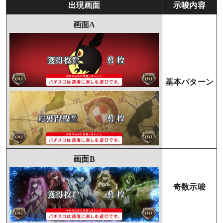
出現画面
示唆内容
画面A
基本パターン
画面B
奇数示唆