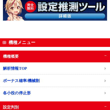
機種メニュー
−
機種概要
解析情報TOP
ボーナス確率/機械割
各小役の停止形
−
設定判別