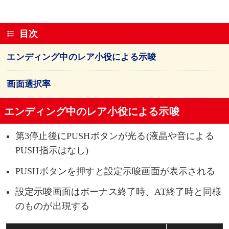
目次
エンディング中のレア小役による示唆
画面選択率
エンディング中のレア小役による示唆
第3停止後にPUSHボタンが光る(液晶や音による
PUSH指示はなし)
PUSHボタンを押すと設定示唆画面が表示される
設定示唆画面はボーナス終了時、AT終了時と同様
のものが出現する