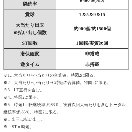
約86％(※5)
継続率
賞球
1＆5＆9＆15
大当たり出玉
約900個/約1500個
※払い出し個数
ST回数
1回転/実質次回
潜伏確変
非搭載
遊タイム
非搭載
※1…大当たり+小当たりの合算値。特図2に限る。
※2…大当たり+小当たり+C時短の合算値。特図2に限る。
※3…LT直行を含む。
※4…特図2に限る。
※5…時短1回転継続率:約83％、実質次回大当たりを含むトータル
継続率:約86％、特図2に限る。
※…出玉は払い出し。
※…ST＝時短。