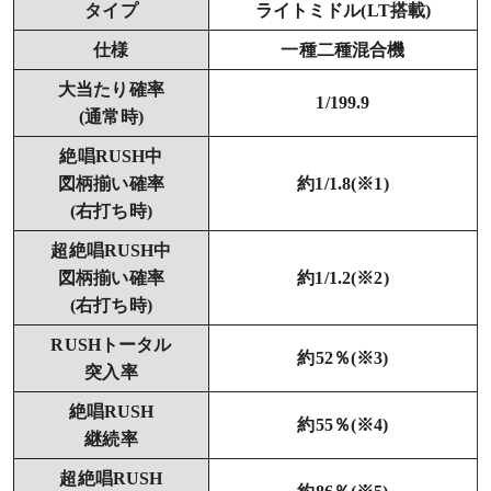
タイプ
ライトミドル(LT搭載)
仕様
一種二種混合機
大当たり確率
1/199.9
(通常時)
絶唱RUSH中
図柄揃い確率
約1/1.8(※1)
(右打ち時)
超絶唱RUSH中
図柄揃い確率
約1/1.2(※2)
(右打ち時)
RUSHトータル
約52％(※3)
突入率
絶唱RUSH
約55％(※4)
継続率
超絶唱RUSH