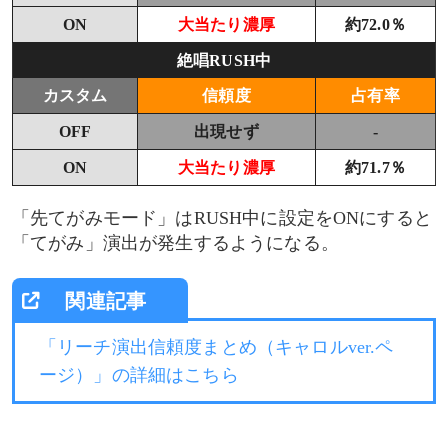
ON
大当たり濃厚
約72.0％
絶唱RUSH中
カスタム
信頼度
占有率
OFF
出現せず
-
ON
大当たり濃厚
約71.7％
「先てがみモード」はRUSH中に設定をONにすると
「てがみ」演出が発生するようになる。
「リーチ演出信頼度まとめ（キャロルver.ペ
ージ）」の詳細はこちら