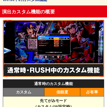
演出カスタム機能の概要
先てがみモード
レバブルアップ
V-フラッシュアップ
通常時のカスタム機能
カスタム
信頼度
占有率
先てがみモード
（カスタムON設定時）