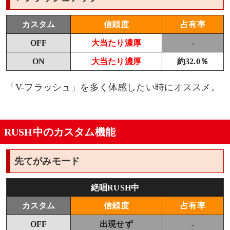
カスタム
信頼度
占有率
OFF
大当たり濃厚
-
ON
大当たり濃厚
約32.0％
「V-フラッシュ」を多く体感したい時にオススメ。
RUSH中のカスタム機能
先てがみモード
絶唱RUSH中
カスタム
信頼度
占有率
OFF
出現せず
-