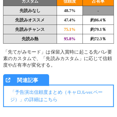
カスタム
信頼度
占有率
先読みなし
48.7%
-
先読みオススメ
47.4%
約86.4％
先読みチャンス
75.1%
約79.1％
先読み熱
95.8%
約72.3％
「先てがみモード」は保留入賞時に起こる先バレ要
素のカスタムで、「先読みカスタム」に応じて信頼
度や占有率が変化する。
「予告演出信頼度まとめ（キャロルver.ペー
ジ）」の詳細はこちら