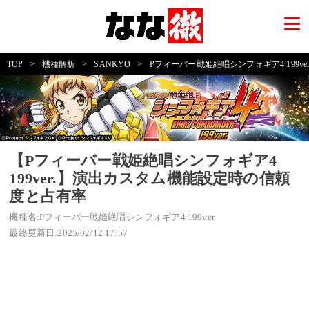
TOP
>
機種解析
>
SANKYO
>
Pフィーバー戦姫絶唱シンフォギア4 199ver
【Pフィーバー戦姫絶唱シンフォギア4
199ver.】演出カスタム機能設定時の信頼
度と占有率
機種名:Pフィーバー戦姫絶唱シンフォギア4 199ver.
最終更新日:2025/02/12 17:57