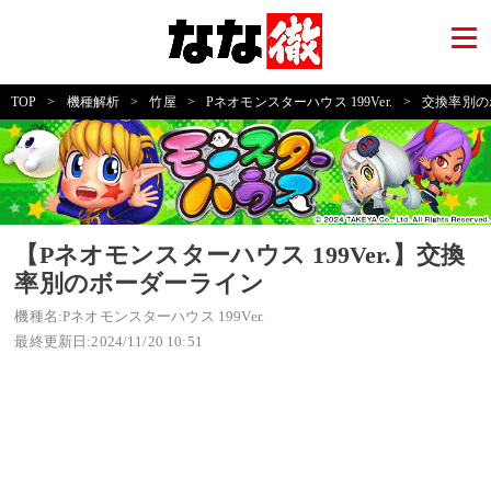
TOP
>
機種解析
>
竹屋
>
Pネオモンスターハウス 199Ver.
>
交換率別の
【Pネオモンスターハウス 199Ver.】交換
率別のボーダーライン
機種名:Pネオモンスターハウス 199Ver.
最終更新日:2024/11/20 10:51