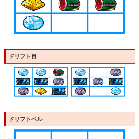
ドリフト目
ドリフトベル