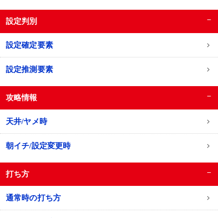
−
設定判別
設定確定要素
設定推測要素
−
攻略情報
天井/ヤメ時
朝イチ/設定変更時
−
打ち方
通常時の打ち方