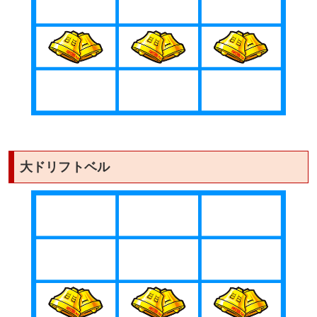
大ドリフトベル