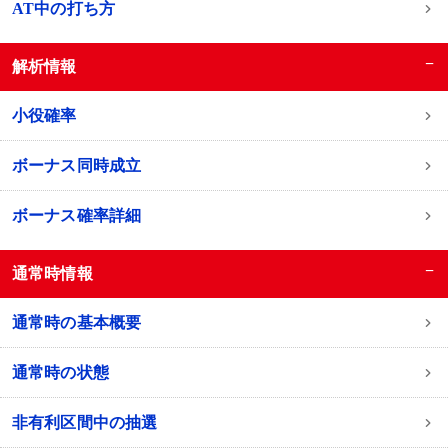
AT中の打ち方
−
解析情報
小役確率
ボーナス同時成立
ボーナス確率詳細
−
通常時情報
通常時の基本概要
通常時の状態
非有利区間中の抽選