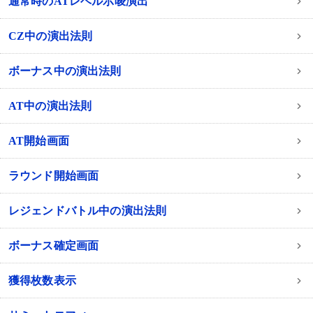
通常時のATレベル示唆演出
CZ中の演出法則
ボーナス中の演出法則
AT中の演出法則
AT開始画面
ラウンド開始画面
レジェンドバトル中の演出法則
ボーナス確定画面
獲得枚数表示