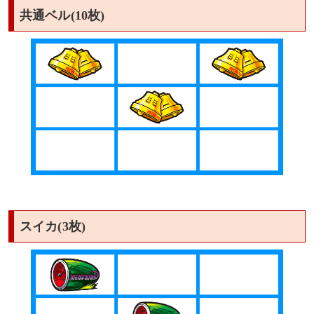
共通ベル(10枚)
大ドリフトベル
リーチ目
スイカ(3枚)