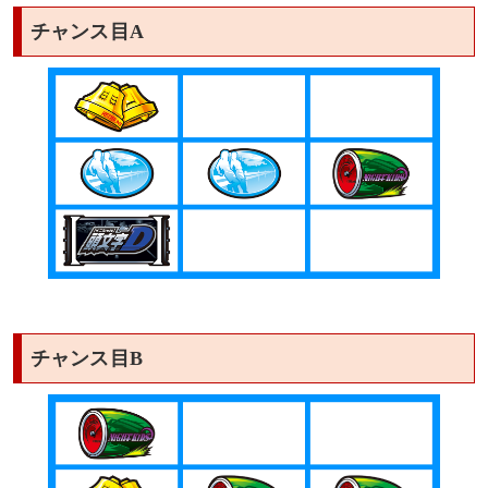
チャンス目A
チャンス目B