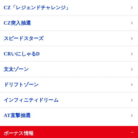
CZ「レジェンドチャレンジ」
CZ突入抽選
スピードスターズ
CRいにしゃるD
文太ゾーン
ドリフトゾーン
インフィニティドリーム
AT直撃抽選
−
ボーナス情報