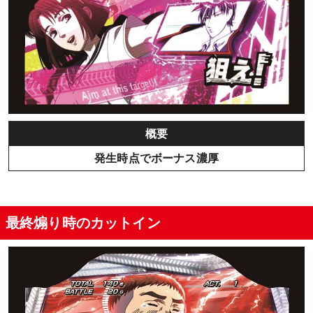
概要
発生時点でボーナス濃厚
最終煽り時のカットイン