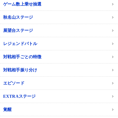
ゲーム数上乗せ抽選
秋名山ステージ
展望台ステージ
レジェンドバトル
対戦相手ごとの特徴
対戦相手振り分け
エピソード
EXTRAステージ
覚醒