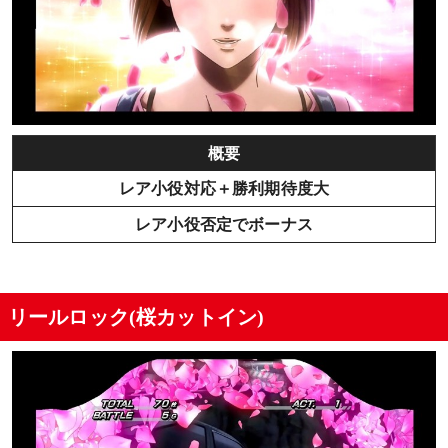
概要
レア小役対応＋勝利期待度大
レア小役否定でボーナス
リールロック(桜カットイン)