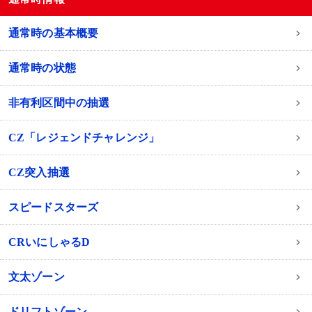
通常時の基本概要
通常時の状態
非有利区間中の抽選
CZ「レジェンドチャレンジ」
CZ突入抽選
スピードスターズ
CRいにしゃるD
文太ゾーン
ドリフトゾーン