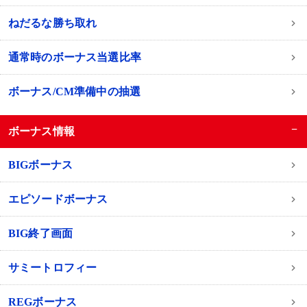
ねだるな勝ち取れ
通常時のボーナス当選比率
ボーナス/CM準備中の抽選
−
ボーナス情報
BIGボーナス
エピソードボーナス
BIG終了画面
サミートロフィー
REGボーナス