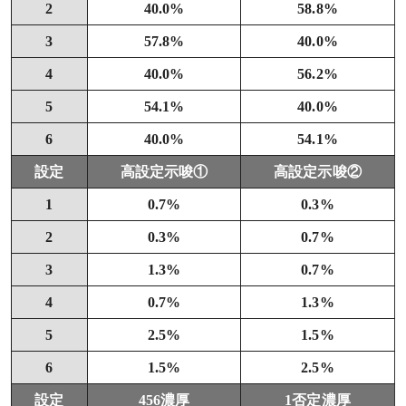
2
40.0%
58.8%
3
57.8%
40.0%
4
40.0%
56.2%
5
54.1%
40.0%
6
40.0%
54.1%
設定
高設定示唆①
高設定示唆②
1
0.7%
0.3%
2
0.3%
0.7%
3
1.3%
0.7%
4
0.7%
1.3%
5
2.5%
1.5%
6
1.5%
2.5%
設定
456濃厚
1否定濃厚