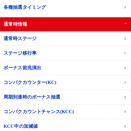
各種抽選タイミング
−
通常時情報
通常時ステージ
ステージ移行率
ボーナス前兆演出
コンパクカウンター(KC)
周期到達時のボーナス抽選
コンパクカウントチャンス(KCC)
KCC中の加減値