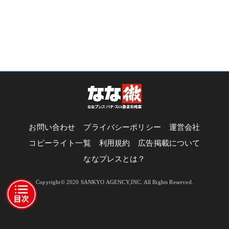
お問い合わせ
プライバシーポリシー
運営会社
コピーライト一覧
利用規約
広告掲載について
ななプレスとは？
Copyright© 2020 SANKYO AGENCY,INC. All Rights Reserved.