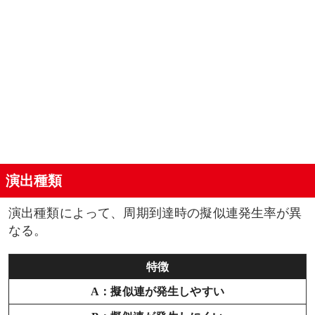
演出種類
演出種類によって、周期到達時の擬似連発生率が異
なる。
特徴
A：擬似連が発生しやすい