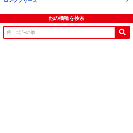
ロングフリーズ
他の機種を検索