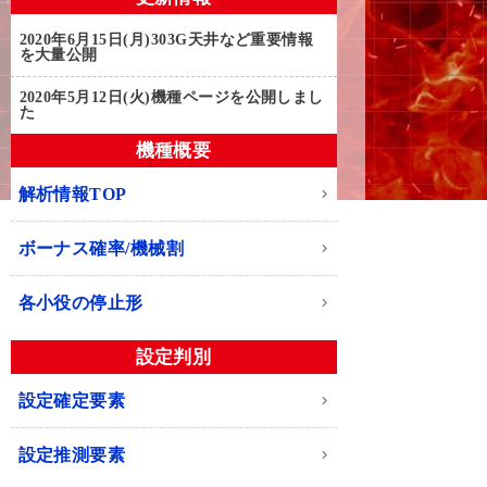
2020年6月15日(月)
303G天井など重要情報
を大量公開
2020年5月12日(火)
機種ページを公開しまし
た
機種概要
解析情報TOP
ボーナス確率/機械割
各小役の停止形
設定判別
設定確定要素
設定推測要素