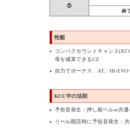
③
終
性能
コンパクカウントチャンス(KC
母を減算できるCZ
自力でボーナス、AT、HI-E
KCC中の法則
予告音発生：押し順ベルor共
リール開店時に予告音発生：共