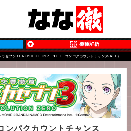
ブン3 HI-EVOLUTION ZERO
>
コンパクカウントチャンス(KCC)
コンパクカウントチャンス