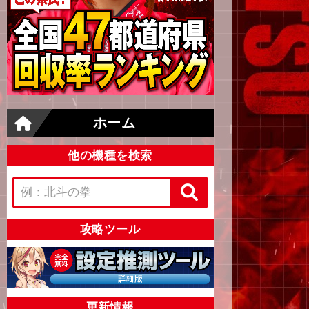
ホーム
他の機種を検索
攻略ツール
更新情報