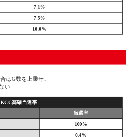
7.1%
7.5%
10.0%
場合はG数を上乗せ。
ない
KCC高確当選率
当選率
100%
0.4%