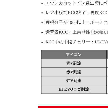
エウレカカットイン発生時にベ
レア小役でKCC終了：再度KC
獲得分子が1000以上：ボーナ
紫背景KCC：上乗せ性能大幅U
KCC中の中段チェリー：HI-E
アイコン
青V到達
赤V到達
虹V到達
HI-EVOロゴ到達