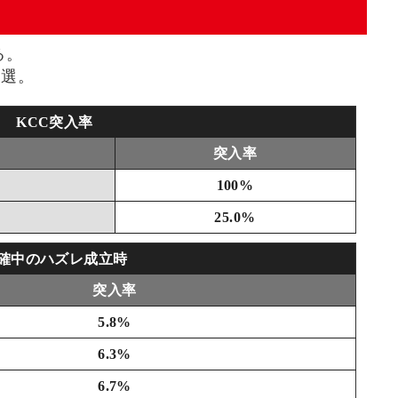
る。
抽選。
KCC突入率
突入率
100%
25.0%
確中のハズレ成立時
突入率
5.8%
6.3%
6.7%