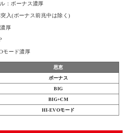
ル：ボーナス濃厚
C突入(ボーナス前兆中は除く)
ス濃厚
P
VOモード濃厚
恩恵
ボーナス
BIG
BIG+CM
HI-EVOモード