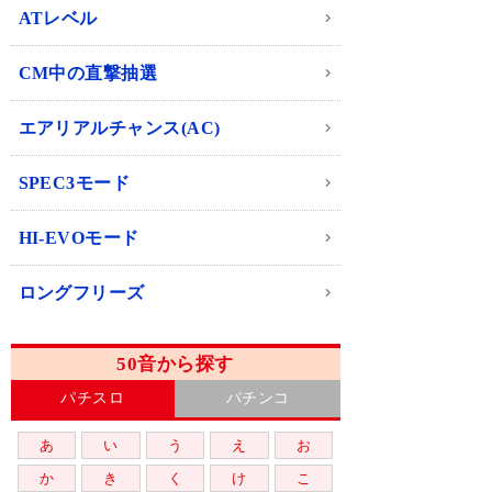
ATレベル
CM中の直撃抽選
エアリアルチャンス(AC)
SPEC3モード
HI-EVOモード
ロングフリーズ
50音から探す
パチスロ
パチンコ
あ
い
う
え
お
か
き
く
け
こ