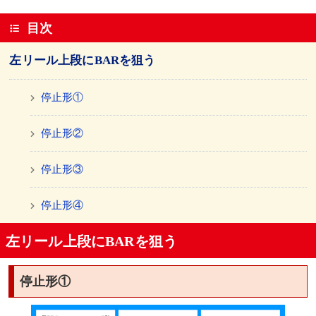
目次
左リール上段にBARを狙う
停止形①
停止形②
停止形③
停止形④
左リール上段にBARを狙う
停止形①