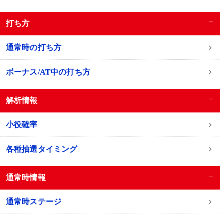
−
打ち方
通常時の打ち方
ボーナス/AT中の打ち方
−
解析情報
小役確率
各種抽選タイミング
−
通常時情報
通常時ステージ