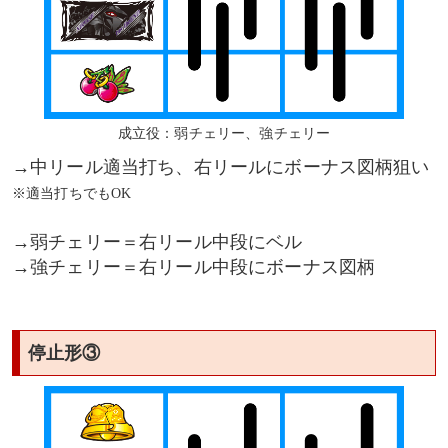
成立役：弱チェリー、強チェリー
→中リール適当打ち、右リールにボーナス図柄狙い
※適当打ちでもOK
→弱チェリー＝右リール中段にベル
→強チェリー＝右リール中段にボーナス図柄
停止形③