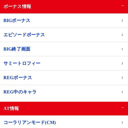
−
ボーナス情報
BIGボーナス
エピソードボーナス
BIG終了画面
サミートロフィー
REGボーナス
REG中のキャラ
−
AT情報
コーラリアンモード(CM)