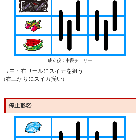
成立役：中段チェリー
→中・右リールにスイカを狙う
(右上がりにスイカ揃い)
停止形②