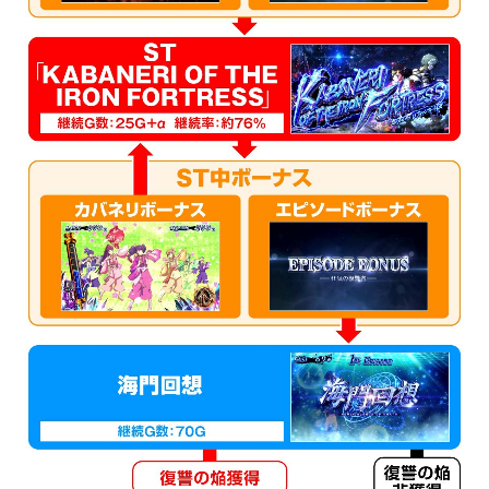
オールスター目の恩恵
通常時の抽選
チャンス目の抽選
内部状態
周期抽選
CZ抽選
カバネリチャンス（CZ）
無名CZ