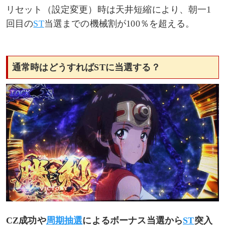
リセット（設定変更）時は天井短縮により、朝一1
回目の
ST
当選までの機械割が100％を超える。
通常時はどうすればSTに当選する？
CZ成功や
周期抽選
によるボーナス当選から
ST
突入