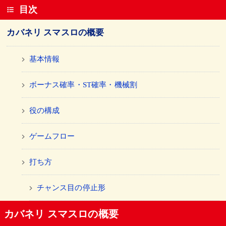
目次
カバネリ スマスロの概要
基本情報
ボーナス確率・ST確率・機械割
役の構成
ゲームフロー
打ち方
チャンス目の停止形
カバネリ スマスロの概要
3分でわかるカバネリ スマスロの特徴