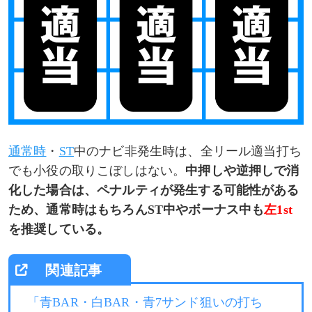
海門回想
ポイント獲得抽選
エピソード進行時の恩恵振り分け
消化後の移行先
通常時
・
ST
中のナビ非発生時は、全リール適当打ち
復讐の焔
でも小役の取りこぼしはない。
中押しや逆押しで消
化した場合は、ペナルティが発生する可能性がある
チャンス目の成功抽選
ため、通常時はもちろんST中やボーナス中も
左1st
を推奨している。
上位ST
景之ST
「青BAR・白BAR・青7サンド狙いの打ち
真景之ST