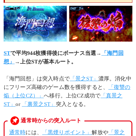
ST
で平均944枚獲得後にボーナス当選→
「海門回
想」
→上位STが基本ルート。
「海門回想」は突入時点で
「景之ST」
濃厚。消化中
にフリーズ高確のゲーム数を獲得すると、
「復讐の
焔（上位CZ）」
へ移行。上位CZ成功で
「真景之
ST」
or
「裏景之ST」
突入となる。
通常時からの突入ルート
通常時
には、
「黒煙りポイント」
解放や
「景之