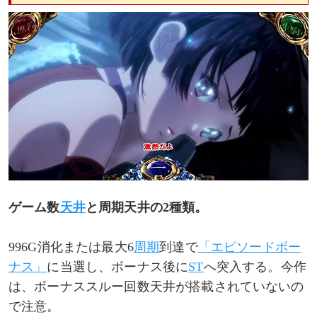
ゲーム数
天井
と周期天井の2種類。
996G消化または最大6
周期
到達で
「エピソードボー
ナス」
に当選し、ボーナス後に
ST
へ突入する。今作
は、ボーナススルー回数天井が搭載されていないの
で注意。