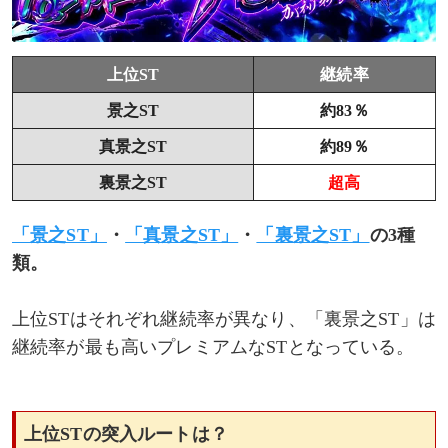
上位ST
継続率
景之ST
約83％
真景之ST
約89％
裏景之ST
超高
「景之ST」
・
「真景之ST」
・
「裏景之ST」
の3種
類。
上位STはそれぞれ継続率が異なり、「裏景之ST」は
継続率が最も高いプレミアムなSTとなっている。
上位STの突入ルートは？