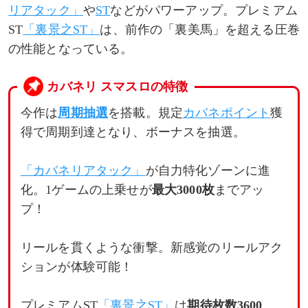
リアタック」
や
ST
などがパワーアップ。プレミアム
ST
「裏景之ST」
は、前作の「裏美馬」を超える圧巻
駿城ボーナス中の3000pt獲得率
の性能となっている。
CZ当選率
カバネリ スマスロの特徴
景之STループ率
今作は
周期抽選
を搭載。規定
カバネポイント
獲
得で周期到達となり、ボーナスを抽選。
設定示唆
「カバネリアタック」
が自力特化ゾーンに進
アイテムくじ（小吉/中吉/大吉など）
化。1ゲームの上乗せが
最大3000枚
までアッ
プ！
カバネリボーナスのボイス
カバネリボーナスのキャラ紹介
リールを貫くような衝撃。新感覚のリールアク
ションが体験可能！
ST終了画面
プレミアムST
「裏景之ST」
は
期待枚数3600