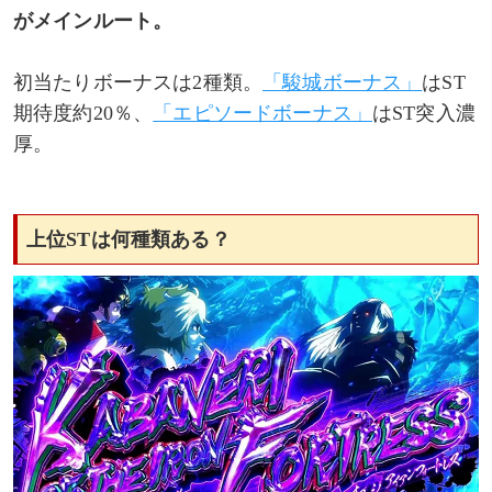
がメインルート。
初当たりボーナスは2種類。
「駿城ボーナス」
はST
期待度約20％、
「エピソードボーナス」
はST突入濃
厚。
上位STは何種類ある？