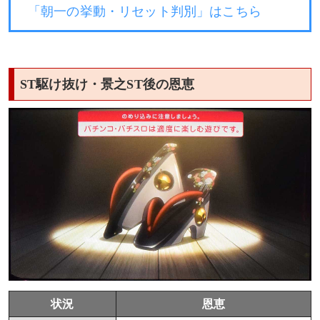
「朝一の挙動・リセット判別」はこちら
ST駆け抜け・景之ST後の恩恵
状況
恩恵