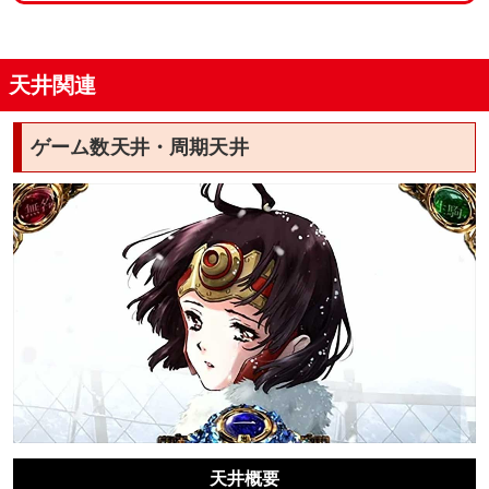
天井関連
ゲーム数天井・周期天井
天井概要