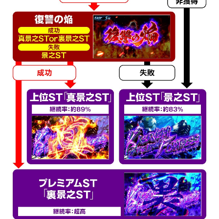
生駒CZ
銅藍CZ
黒煙りポイント（穢れ）
黒煙り解放時の恩恵振り分け
隠れ黒煙り解放
通常時のステージ
通常ステージ
前兆ステージ
ボーナス情報