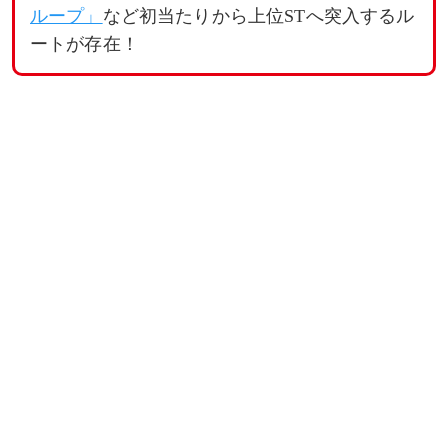
ループ」
など初当たりから上位STへ突入するル
ートが存在！