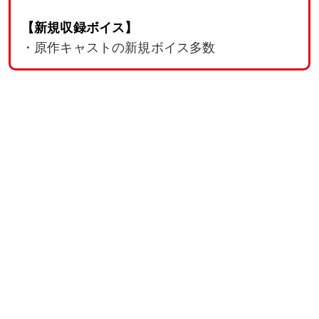
【新規収録ボイス】
・原作キャストの新規ボイス多数