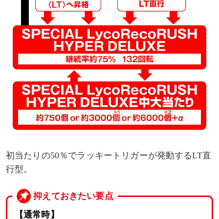
初当たりの50％でラッキートリガーが発動するLT直
行型。
抑えておきたい要点
【通常時】