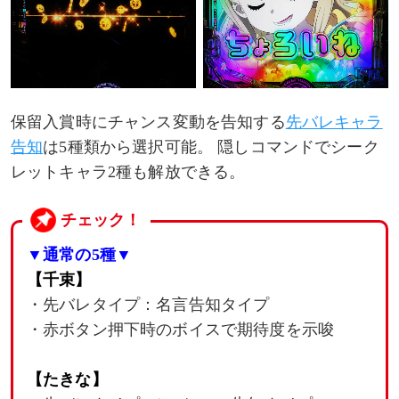
保留変化予告信頼度
色保留変化
特殊保留変化
保留入賞時にチャンス変動を告知する
先バレキャラ
告知
は5種類から選択可能。 隠しコマンドでシーク
予告信頼度
レットキャラ2種も解放できる。
先読み予告
チェック！
リーチ前予告
▼通常の5種▼
【千束】
連続予告
・先バレタイプ：名言告知タイプ
・赤ボタン押下時のボイスで期待度を示唆
リーチ後予告
【たきな】
リーチ演出信頼度