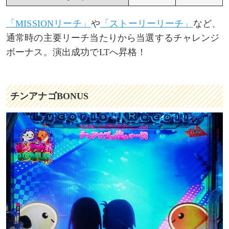
「MISSIONリーチ」
や
「ストーリーリーチ」
など、
通常時の主要リーチ当たりから当選するチャレンジ
ボーナス。演出成功でLTへ昇格！
チンアナゴBONUS