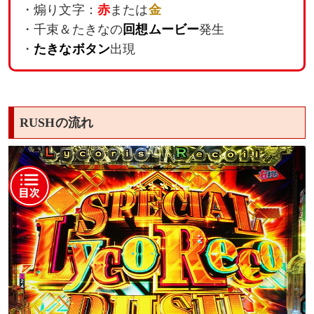
・煽り文字：
赤
または
金
・千束＆たきなの
回想ムービー
発生
・
たきなボタン
出現
RUSHの流れ