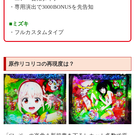
・専用演出で3000BONUSを先告知
■ミズキ
・フルカスタムタイプ
原作リコリコの再現度は？