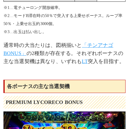
※1…電チューロング開放確率。
※2…モードB滞在時の50％で突入する上乗せボーナス。ループ率
50％・上乗せ出玉約3000個。
※3…出玉は払い出し。
通常時の大当たりは、図柄揃いと
「チンアナゴ
BONUS」
の2種類が存在する。それぞれボーナスの
主な当選契機は異なり、いずれも
LT
突入を目指す。
各ボーナスの主な当選契機
PREMIUM LYCORECO BONUS