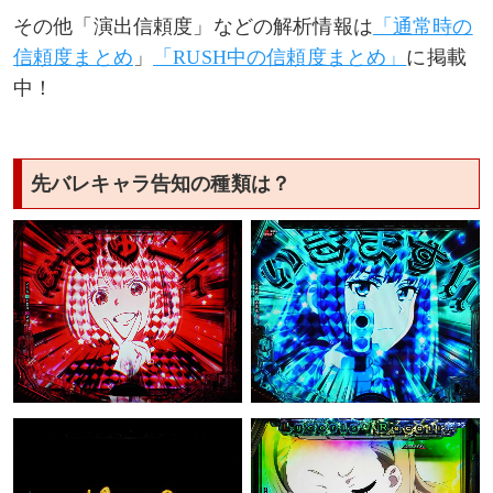
真島強襲究極JUDGEについて
その他「演出信頼度」などの解析情報は
「通常時の
信頼度まとめ
」
「RUSH中の信頼度まとめ」
に掲載
演出カスタム機能の概要
中！
通常時
RUSH中
先バレキャラ告知の種類は？
4大注目演出信頼度
チャンスは必ずくる予告
ずっと一緒に…背景予告
バランスとらなきゃな!!予告
真島最終決戦リーチ