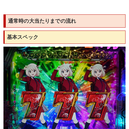
通常時の大当たりまでの流れ
基本スペック