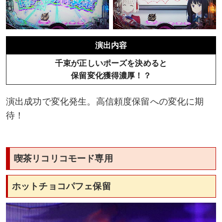
残されたボタンフリーズ予告
発展時可動体落下予告
演出内容
千束が正しいポーズを決めると
発展時図柄変化予告
保留変化獲得濃厚！？
リーチ後ボイスランプ変化予告
演出成功で変化発生。高信頼度保留への変化に期
待！
リーチ後名シーンカットイン予告
千束の部屋中の演出信頼度
喫茶リコリコモード専用
じゃんけんばとる
ホットチョコパフェ保留
アメ玉開封予告
お弁当タイム予告