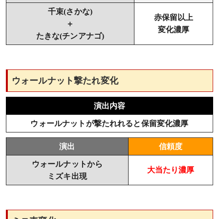
千束(さかな)
赤保留以上
＋
変化濃厚
たきな(チンアナゴ)
ウォールナット撃たれ変化
演出内容
ウォールナットが撃たれれると保留変化濃厚
演出
信頼度
ウォールナットから
大当たり濃厚
ミズキ出現