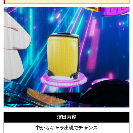
VS真島
ストーリーリーチ
リコリスリーチ
真島最終決戦リーチ
幼き誓いリーチ
じゃんけんばとる
初当たりの種類
演出内容
チンアナゴBONUS
中からキャラ出現でチャンス
Lycoris BONUS