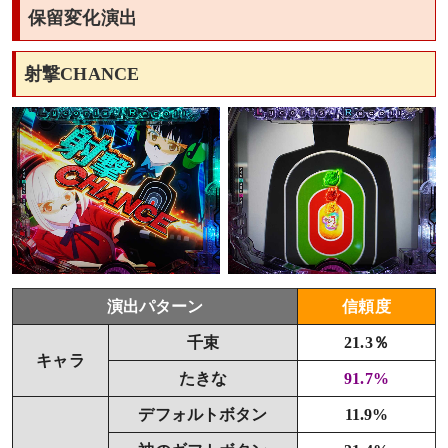
保留変化演出
射撃CHANCE
演出パターン
信頼度
千束
21.3％
キャラ
たきな
91.7%
デフォルトボタン
11.9%