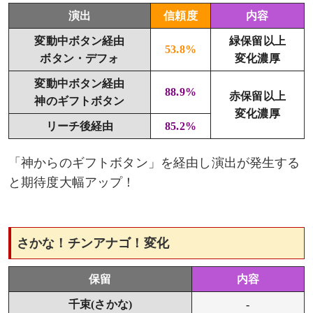
演出
信頼度
内容
変動中ボタン経由
緑保留以上
53.8%
ボタン・デフォ
変化濃厚
変動中ボタン経由
88.9%
赤保留以上
神のギフトボタン
変化濃厚
リーチ後経由
85.2%
「神からのギフトボタン」を経由し演出が発生する
と期待度大幅アップ！
さかな！チンアナゴ！変化
保留
内容
千束(さかな)
-