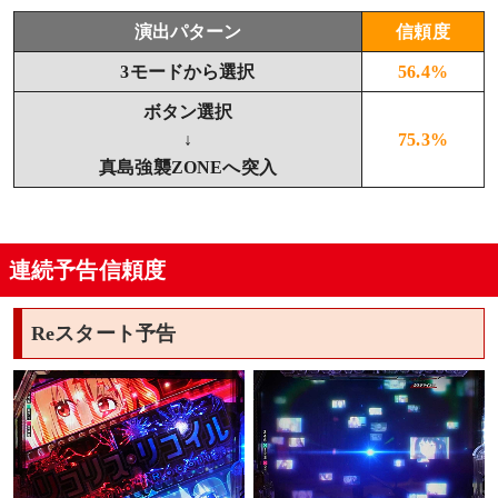
演出パターン
信頼度
3モードから選択
56.4%
ボタン選択
↓
75.3%
真島強襲ZONEへ突入
連続予告信頼度
Reスタート予告