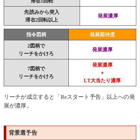
滞在1回転
先読みから突入
発展濃厚
滞在2回転以上
指令図柄
発展期待度
2図柄で
発展濃厚
リーチをかけろ
発展濃厚
7図柄で
＋
リーチをかけろ
LT大当たり濃厚
リーチが成立すると「Reスタート予告」以上への発
展が濃厚。
背景選予告