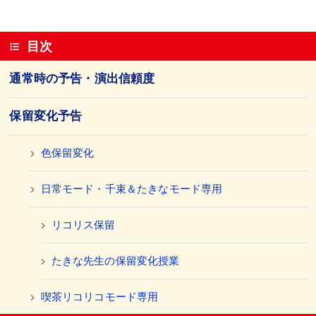
目次
通常時の予告・演出信頼度
保留変化予告
色保留変化
日常モード・千束＆たきなモード専用
リコリス保留
たきな先生の保留変化授業
喫茶リコリコモード専用