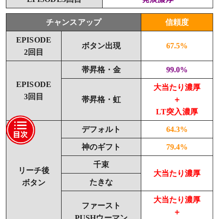
チャンスアップ
信頼度
EPISODE
ボタン出現
67.5%
2回目
帯昇格・金
99.0%
EPISODE
大当たり濃厚
3回目
帯昇格・虹
＋
LT突入濃厚
デフォルト
64.3%
神のギフト
79.4%
千束
リーチ後
大当たり濃厚
たきな
ボタン
大当たり濃厚
ファースト
＋
PUSHウーマン