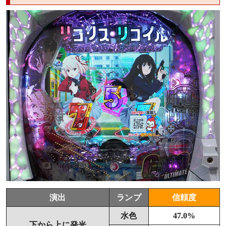
演出
ランプ
信頼度
水色
47.0%
下から上に発光