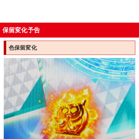
連続予告信頼度
保留変化予告
Reスタート予告
Reスタート予告発生契機
色保留変化
リーチ後ボタン経由時
リコレクション予告
リーチ前予告信頼度
変動開始系予告
リコリコ生配信予告