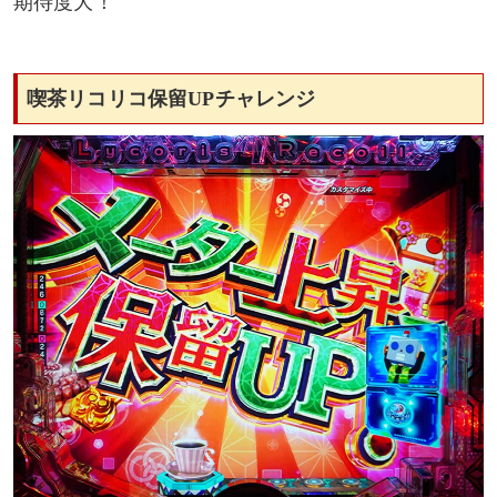
期待度大！
ウィンドウSU予告
垂れ幕予告
喫茶リコリコ保留UPチャレンジ
液晶パネル予告
変動開始射撃ノイズ予告
喫茶リコリコモード中の演出信頼度
喫茶リコリコ停止時先読み予告
背景違和感予告
会話予告
喫茶リコリコSU予告