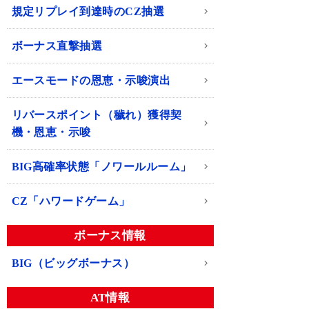
規定リプレイ到達時のCZ抽選
ボーナス直撃抽選
エースモードの恩恵・示唆演出
リバースポイント（穢れ）獲得契
機・恩恵・示唆
BIG高確率状態「ノワールルーム」
CZ「ハワードゲーム」
ボーナス情報
BIG（ビッグボーナス）
AT情報