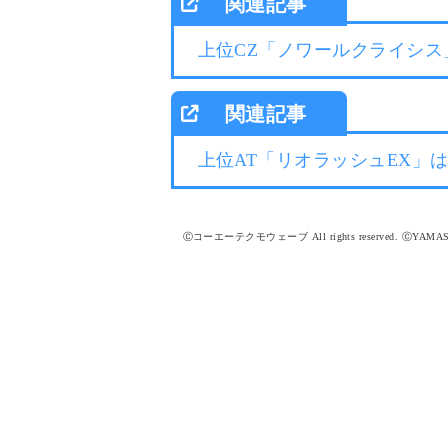
上位CZ「ノワールクライシス
上位AT「リオラッシュEX」
Ⓒコーエーテクモウェーブ All rights reserved. ⒸYAMAS