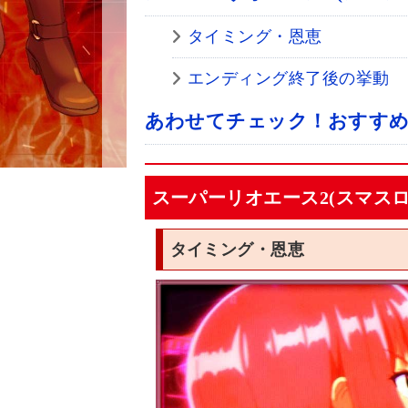
タイミング・恩恵
エンディング終了後の挙動
あわせてチェック！おすすめ
スーパーリオエース2(スマス
タイミング・恩恵