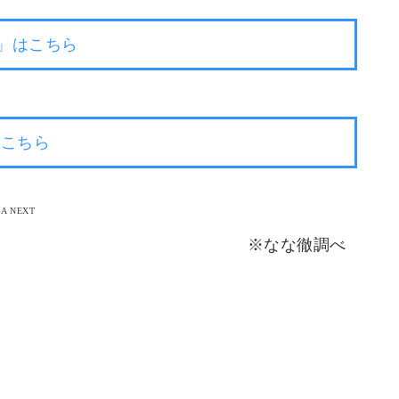
」はこちら
はこちら
A NEXT
※なな徹調べ