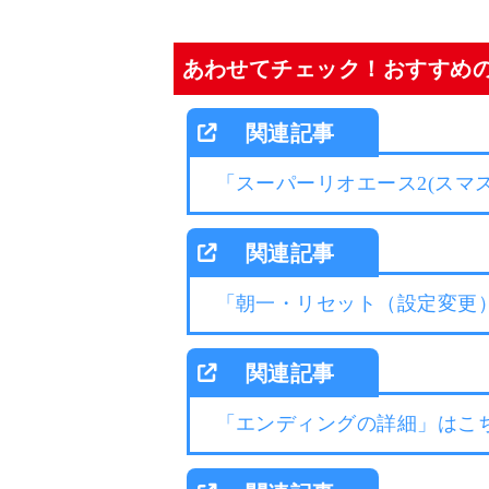
あわせてチェック！おすすめ
「スーパーリオエース2(スマ
「朝一・リセット（設定変更
「エンディングの詳細」はこ