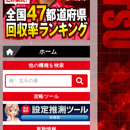
ホーム
他の機種を検索
攻略ツール
更新情報