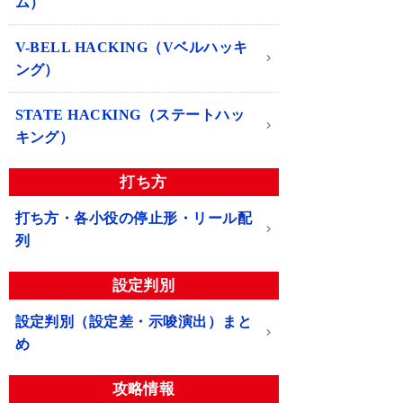
ム）
V-BELL HACKING（Vベルハッキ
ング）
STATE HACKING（ステートハッ
キング）
打ち方
打ち方・各小役の停止形・リール配
列
設定判別
設定判別（設定差・示唆演出）まと
め
攻略情報