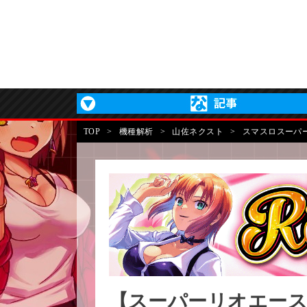
TOP
>
機種解析
>
山佐ネクスト
>
スマスロスーパ
【スーパーリオエース