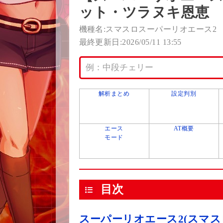
ット・ツラヌキ恩恵
機種名:スマスロスーパーリオエース2
最終更新日:2026/05/11 13:55
解析まとめ
設定判別
エース
AT概要
モード
目次
スーパーリオエース2(スマス