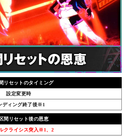
間リセットのタイミング
設定変更時
ンディング終了後※1
区間リセット後の恩恵
ルクライシス突入※1、2