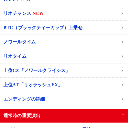
リオチャンス
NEW
BTC（ブラックティーカップ）上乗せ
ノワールタイム
リオタイム
上位CZ「ノワールクライシス」
上位AT「リオラッシュEX」
エンディングの詳細
−
通常時の重要演出