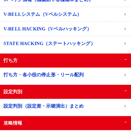
V-BELLシステム（Vベルシステム）
V-BELL HACKING（Vベルハッキング）
STATE HACKING（ステートハッキング）
−
打ち方
打ち方・各小役の停止形・リール配列
−
設定判別
設定判別（設定差・示唆演出）まとめ
−
攻略情報