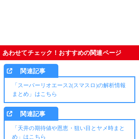
あわせてチェック！おすすめの関連ページ
「スーパーリオエース2(スマスロ)の解析情報
まとめ」はこちら
「天井の期待値や恩恵・狙い目とヤメ時まと
め」はこちら