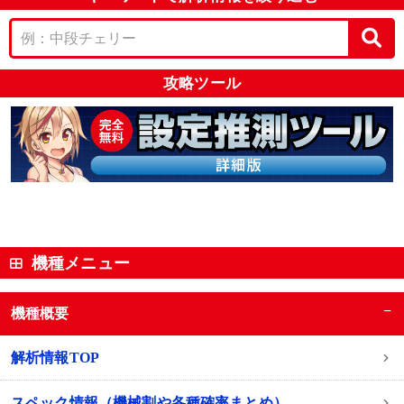
攻略ツール
機種メニュー
−
機種概要
解析情報TOP
スペック情報（機械割や各種確率まとめ）