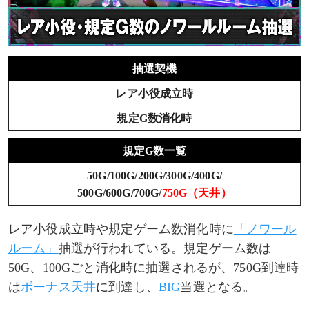
連続演出
連続演出中の移行煽り
抽選契機
レア小役成立時
連続演出失敗後のボグ
規定G数消化時
あわせてチェック！おすすめの関連ページ
規定G数一覧
50G/100G/200G/300G/400G/
500G/600G/700G/
750G（天井）
レア小役成立時や規定ゲーム数消化時に
「ノワール
ルーム」
抽選が行われている。規定ゲーム数は
50G、100Gごと消化時に抽選されるが、750G到達時
は
ボーナス天井
に到達し、
BIG
当選となる。