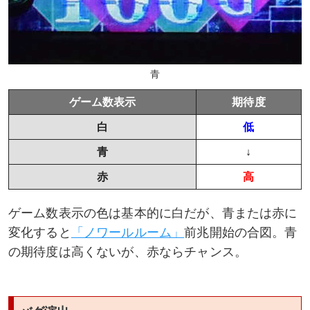
青
ゲーム数表示
期待度
白
低
青
↓
赤
高
ゲーム数表示の色は基本的に白だが、青または赤に
変化すると
「ノワールルーム」
前兆開始の合図。青
の期待度は高くないが、赤ならチャンス。