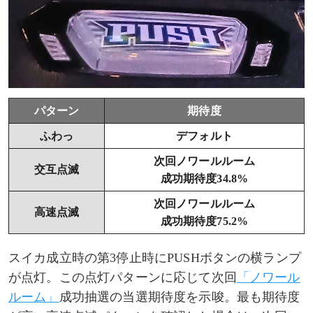
パターン
期待度
ふわっ
デフォルト
次回ノワールルーム
交互点滅
成功期待度34.8%
次回ノワールルーム
高速点滅
成功期待度75.2%
スイカ成立時の第3停止時にPUSHボタンの横ランプ
が点灯。この点灯パターンに応じて次回
「ノワール
ルーム」
成功抽選の当選期待度を示唆。最も期待度