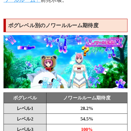
ボグレベル別のノワールルーム期待度
ボグレベル
ノワールルーム期待度
レベル1
28.2%
レベル2
54.5%
レベル3
100%