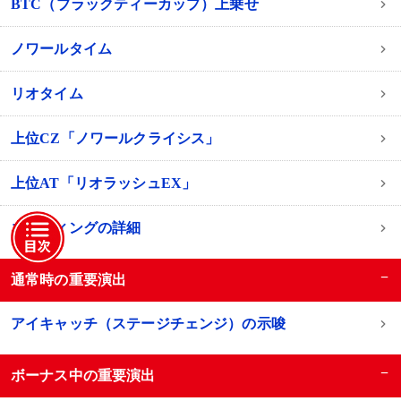
BTC（ブラックティーカップ）上乗せ
ノワールタイム
リオタイム
上位CZ「ノワールクライシス」
上位AT「リオラッシュEX」
エンディングの詳細
−
通常時の重要演出
アイキャッチ（ステージチェンジ）の示唆
−
ボーナス中の重要演出