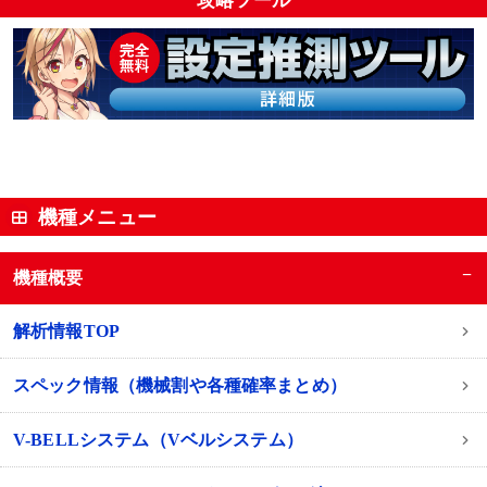
攻略ツール
機種メニュー
−
機種概要
解析情報TOP
スペック情報（機械割や各種確率まとめ）
V-BELLシステム（Vベルシステム）