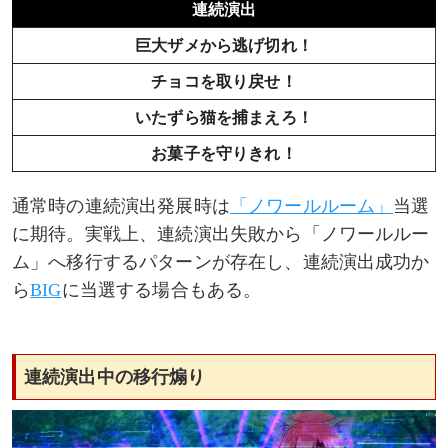
連続演出
巨大ザメから逃げ切れ！
チョコを取り戻せ！
いたずら猫を捕まえろ！
お菓子を守りきれ！
通常時の連続演出発展時は
「ノワールルーム」
当選
に期待。実戦上、連続演出失敗から「ノワールルー
ム」へ移行するパターンが存在し、連続演出成功か
ら
BIG
に当選する場合もある。
連続演出中の移行煽り