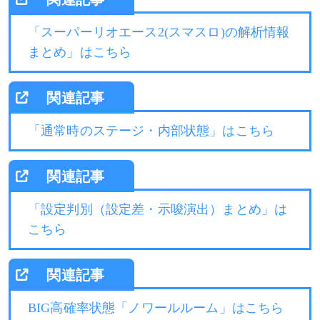
「スーパーリオエース2(スマスロ)の解析情報
まとめ」はこちら
「通常時のステージ・内部状態」はこちら
「設定判別（設定差・示唆演出）まとめ」は
こちら
BIG高確率状態「ノワールルーム」はこちら