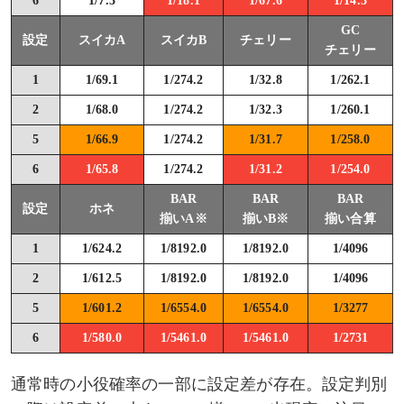
6
1/7.3
1/18.1
1/67.6
1/14.3
GC
設定
スイカA
スイカB
チェリー
チェリー
1
1/69.1
1/274.2
1/32.8
1/262.1
2
1/68.0
1/274.2
1/32.3
1/260.1
5
1/66.9
1/274.2
1/31.7
1/258.0
6
1/65.8
1/274.2
1/31.2
1/254.0
BAR
BAR
BAR
設定
ホネ
揃いA※
揃いB※
揃い合算
1
1/624.2
1/8192.0
1/8192.0
1/4096
2
1/612.5
1/8192.0
1/8192.0
1/4096
5
1/601.2
1/6554.0
1/6554.0
1/3277
6
1/580.0
1/5461.0
1/5461.0
1/2731
通常時の小役確率の一部に設定差が存在。設定判別