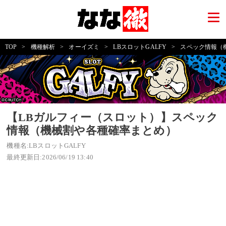
TOP
>
機種解析
>
オーイズミ
>
LBスロットGALFY
>
スペック情報（
【LBガルフィー（スロット）】スペック
情報（機械割や各種確率まとめ）
機種名:LBスロットGALFY
最終更新日:2026/06/19 13:40