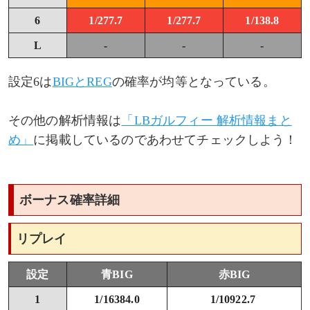
6
1/277.7
1/277.7
1/138.8
50枚あたりのゲーム数
L
-
-
-
あわせてチェック！おすすめの関連ページ
設定6は
BIGとREG
の確率が均等となっている。
その他の解析情報は
「LBガルフィー 解析情報まと
め」
に掲載しているのであわせてチェックしよう！
ボーナス確率詳細
リプレイ
設定
青BIG
赤BIG
1
1/16384.0
1/10922.7