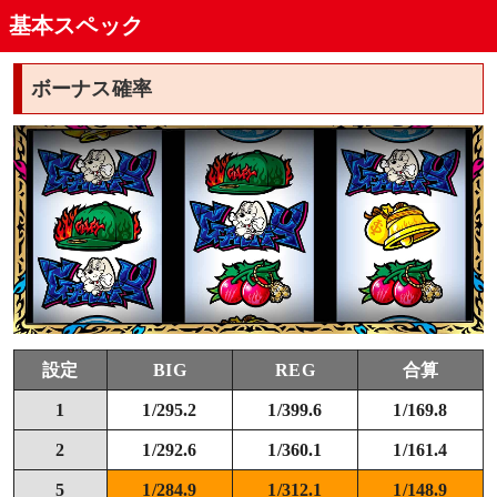
基本スペック
GCチェリー
ホネ
ボーナス確率
リーチ目役
単独
単独・リーチ目の法則
機械割
小役確率
設定
BIG
REG
合算
1
1/295.2
1/399.6
1/169.8
通常時
2
1/292.6
1/360.1
1/161.4
BT中
5
1/284.9
1/312.1
1/148.9