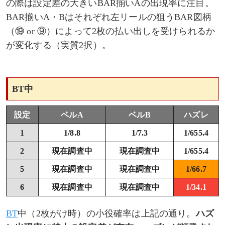
の際は設定差の大きいBAR揃いAの出現率に注目。
BAR揃いA・Bはそれぞれ左リールの狙うBAR図柄
（⑲ or ⑨）によって2枚の払い出しを受けられるか
が変化する（実質2択）。
BT中
設定
ベルA
ベルB
ハズレ
1
1/8.8
1/7.3
1/655.4
2
現在調査中
現在調査中
1/655.4
5
現在調査中
現在調査中
1/66.7
6
現在調査中
現在調査中
1/34.1
BT
中（2枚がけ時）の小役確率は上記の通り。
ハズ