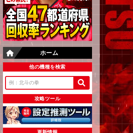
ホーム
他の機種を検索
攻略ツール
更新情報