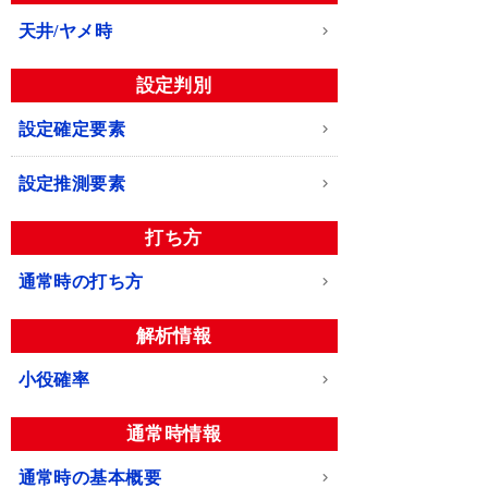
天井/ヤメ時
設定判別
設定確定要素
設定推測要素
打ち方
通常時の打ち方
解析情報
小役確率
通常時情報
通常時の基本概要