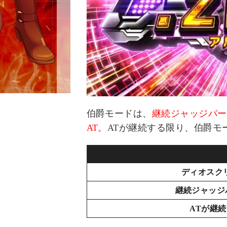
伯爵モードは、
継続ジャッジパー
AT。
ATが継続する限り、伯爵モ
ディオスク
継続ジャッジ
ATが継