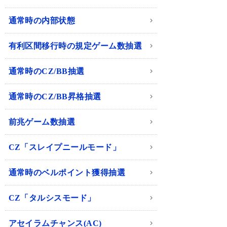
通常時の内部状態
有利区間移行時の規定ゲーム数抽選
通常時のCZ/BB抽選
通常時のCZ/BB昇格抽選
前兆ゲーム数抽選
CZ「スレイプニールモード」
通常時のベルポイント獲得抽選
CZ「タルシスモード」
アセイラムチャンス(AC)