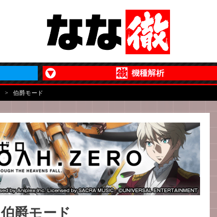
>
伯爵モード
】伯爵モード