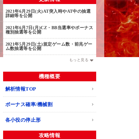
2021年6月29日(火)
AT突入時やAT中の抽選
詳細等を公開
2021年6月7日(月)
CZ・BB当選率やボーナス
種別抽選等を公開
2021年5月29日(土)
規定ゲーム数・前兆ゲー
ム数抽選等を公開
もっと見る
機種概要
解析情報TOP
ボーナス確率/機械割
各小役の停止形
攻略情報