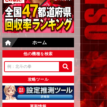
ホーム
他の機種を検索
攻略ツール
更新情報