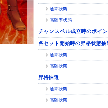
通常状態
高確率状態
チャンスベル成立時のポイン
各セット開始時の昇格状態抽
通常状態
高確状態
昇格抽選
通常状態
高確状態