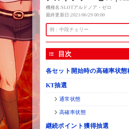
機種名:SLOTアルドノア・ゼロ
最終更新日:2021/06/29 00:00
目次
各セット開始時の高確率状態
KT抽選
通常状態
高確率状態
継続ポイント獲得抽選