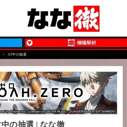
>
AT中の抽選
T中の抽選 | なな徹