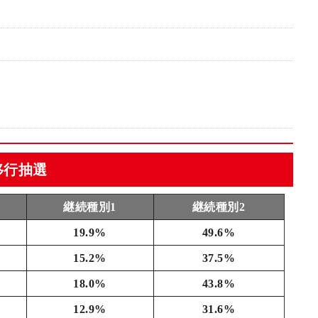
移行抽選
継続種別1
継続種別2
19.9%
49.6%
15.2%
37.5%
18.0%
43.8%
12.9%
31.6%