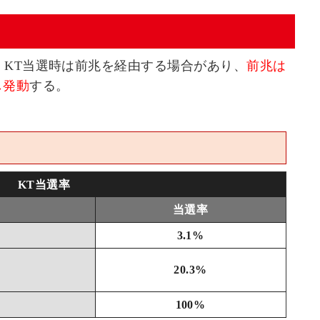
。KT当選時は前兆を経由する場合があり、
前兆は
し発動
する。
KT当選率
当選率
3.1%
20.3%
100%