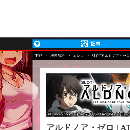
TOP
>
機種解析
>
エレコ
>
SLOTアルドノア・ゼロ
アルドノア・ゼロ | A