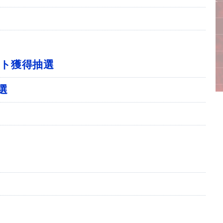
ト獲得抽選
選