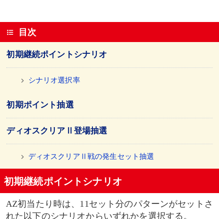
目次
初期継続ポイントシナリオ
シナリオ選択率
初期ポイント抽選
ディオスクリアⅡ登場抽選
ディオスクリアⅡ戦の発生セット抽選
初期継続ポイントシナリオ
AZ初当たり時は、11セット分のパターンがセットさ
れた以下のシナリオからいずれかを選択する。