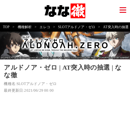
TOP
>
機種解析
>
エレコ
>
SLOTアルドノア・ゼロ
>
AT突入時の抽選
アルドノア・ゼロ | AT突入時の抽選 | な
な徹
機種名:SLOTアルドノア・ゼロ
最終更新日:2021/06/29 00:00