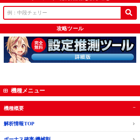
攻略ツール
機種メニュー
−
機種概要
解析情報TOP
ボーナス確率/機械割