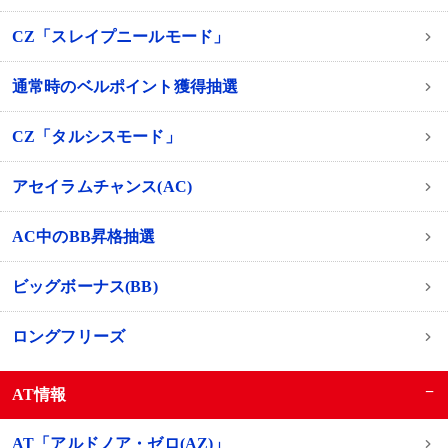
CZ「スレイプニールモード」
通常時のベルポイント獲得抽選
CZ「タルシスモード」
アセイラムチャンス(AC)
AC中のBB昇格抽選
ビッグボーナス(BB)
ロングフリーズ
−
AT情報
AT「アルドノア・ゼロ(AZ)」