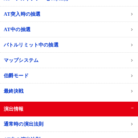
AT突入時の抽選
AT中の抽選
バトルリミット中の抽選
マップシステム
伯爵モード
最終決戦
−
演出情報
通常時の演出法則