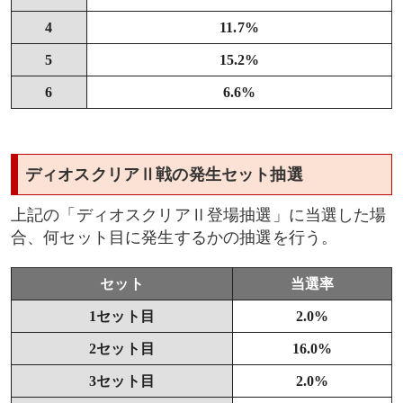
4
11.7%
5
15.2%
6
6.6%
ディオスクリアⅡ戦の発生セット抽選
上記の「ディオスクリアⅡ登場抽選」に当選した場
合、何セット目に発生するかの抽選を行う。
セット
当選率
1セット目
2.0%
2セット目
16.0%
3セット目
2.0%