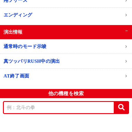
翔フリーズ
エンディング
−
演出情報
通常時のモード示唆
真ツッパリRUSH中の演出
AT終了画面
他の機種を検索