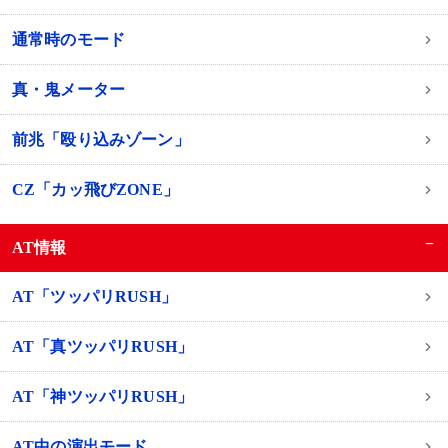
通常時のモード
真・鬼メーター
前兆「殴り込みゾーン」
CZ「カッ飛びZONE」
−
AT情報
AT「ツッパリRUSH」
AT「真ツッパリRUSH」
AT「神ツッパリRUSH」
AT中の演出モード