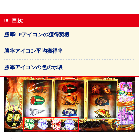
目次
勝率UPアイコンの獲得契機
勝率アイコン平均獲得率
勝率アイコンの色の示唆