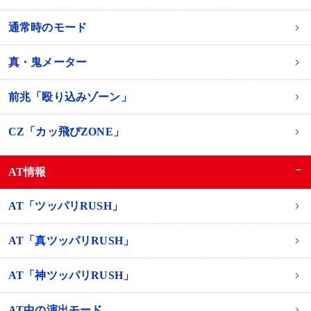
通常時のモード
真・鬼メーター
前兆「殴り込みゾーン」
CZ「カッ飛びZONE」
−
AT情報
AT「ツッパリRUSH」
AT「真ツッパリRUSH」
AT「神ツッパリRUSH」
AT中の演出モード