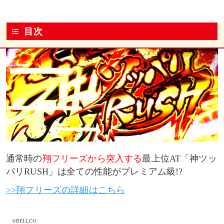
目次
通常時の
翔フリーズから突入する
最上位AT「神ツッ
パリRUSH」は全ての性能がプレミアム級!?
>>翔フリーズの詳細はこちら
©BELLCO