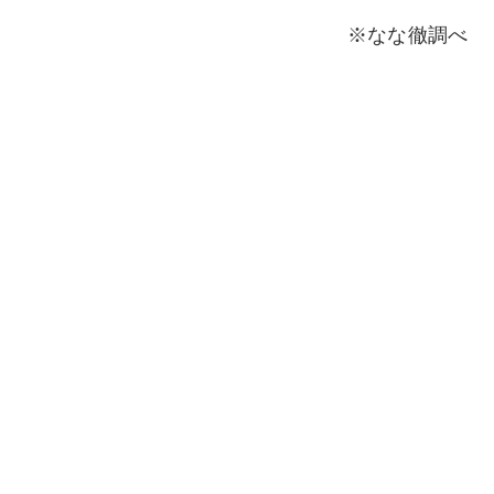
※なな徹調べ