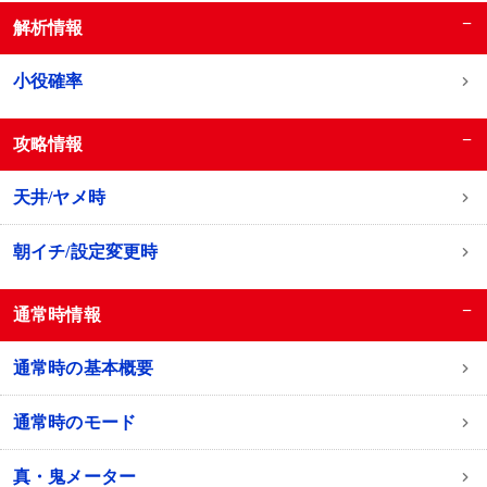
−
解析情報
小役確率
−
攻略情報
天井/ヤメ時
朝イチ/設定変更時
−
通常時情報
通常時の基本概要
通常時のモード
真・鬼メーター