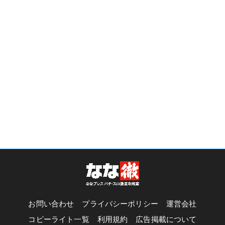
お問い合わせ
プライバシーポリシー
運営会社
コピーライト一覧
利用規約
広告掲載について