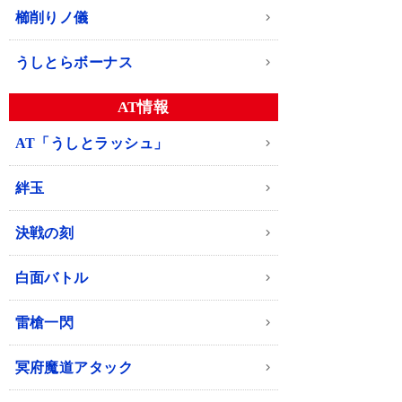
櫛削りノ儀
うしとらボーナス
AT情報
AT「うしとラッシュ」
絆玉
決戦の刻
白面バトル
雷槍一閃
冥府魔道アタック