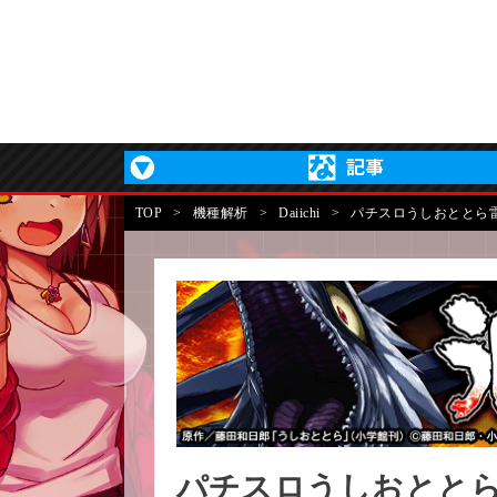
TOP
>
機種解析
>
Daiichi
>
パチスロうしおととら
パチスロうしおととら雷