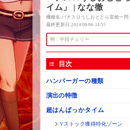
イム」 | なな徹
機種名:パチスロうしおととら雷槍一閃
最終更新日:2024/08/06 14:55
目次
ハンバーガーの種類
演出の特徴
超はんばっかタイム
Vストック獲得特化ゾーン