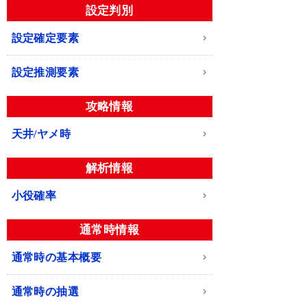
設定判別
設定確定要素
設定推測要素
攻略情報
天井/ヤメ時
解析情報
小役確率
通常時情報
通常時の基本概要
通常時の抽選