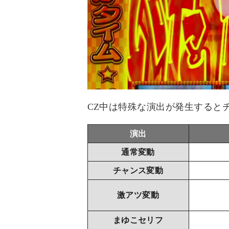
CZ中は特殊な演出が発生すると
演出
通常変動
チャンス変動
激アツ変動
まゆこセリフ