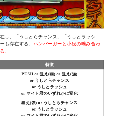
在し、「うしとらチャンス」「うしとラッシ
ーも存在する。
ハンバーガーと小役の嚙み合わ
る。
特徴
PUSH or 狙え(弱) or 狙え(強)
or うしとらチャンス
or うしとラッシュ
or マイト君のいずれかに変化
狙え(強) or うしとらチャンス
or うしとラッシュ
or マイト君のいずれかに変化