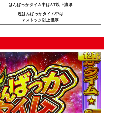
はんばっかタイム中はAT以上濃厚
超はんばっかタイム中は
Vストック以上濃厚