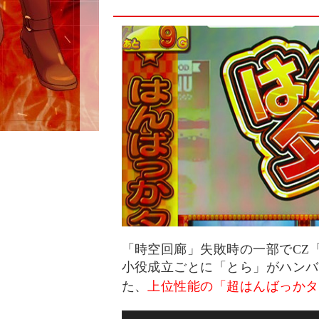
「時空回廊」失敗時の一部でCZ
小役成立ごとに「とら」がハンバ
た、
上位性能の「超はんばっかタ