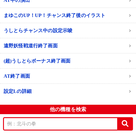
AT中の演出
まゆこのUP！UP！チャンス終了後のイラスト
うしとらチャンス中の設定示唆
遠野妖怪戦道行終了画面
(超)うしとらボーナス終了画面
AT終了画面
設定Lの詳細
他の機種を検索