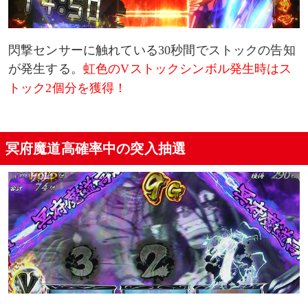
閃撃センサーに触れている30秒間でストックの告知
が発生する。
虹色のVストックシンボル発生時はス
トック2個分を獲得！
冥府魔道高確率中の突入抽選