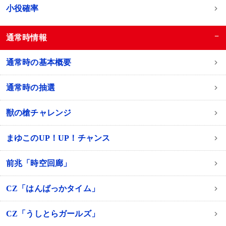
小役確率
−
通常時情報
通常時の基本概要
通常時の抽選
獣の槍チャレンジ
まゆこのUP！UP！チャンス
前兆「時空回廊」
CZ「はんばっかタイム」
CZ「うしとらガールズ」