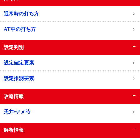
通常時の打ち方
AT中の打ち方
−
設定判別
設定確定要素
設定推測要素
−
攻略情報
天井/ヤメ時
−
解析情報