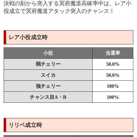
決戦の刻から突入する冥府魔道高確率中は、レア小
役成立で冥府魔道アタック突入のチャンス！
レア小役成立時
小役
当選率
弱チェリー
50.0%
スイカ
50.0%
強チェリー
100%
チャンス目A・B
100%
リリベ成立時