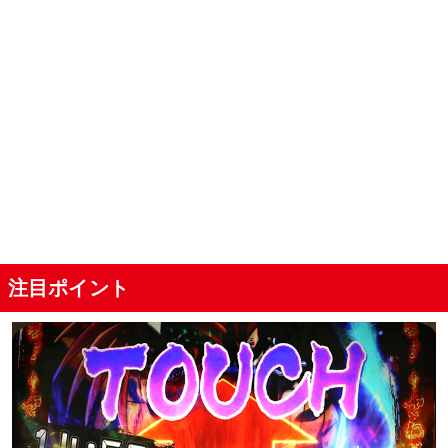
注目ポイント