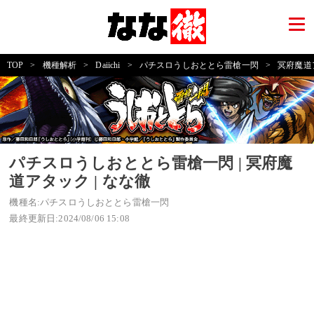
TOP
>
機種解析
>
Daiichi
>
パチスロうしおととら雷槍一閃
>
冥府魔道
パチスロうしおととら雷槍一閃 | 冥府魔
道アタック | なな徹
機種名:パチスロうしおととら雷槍一閃
最終更新日:2024/08/06 15:08