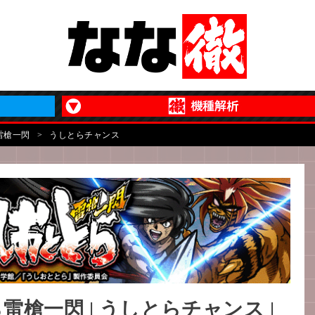
雷槍一閃
>
うしとらチャンス
槍一閃 | うしとらチャンス |