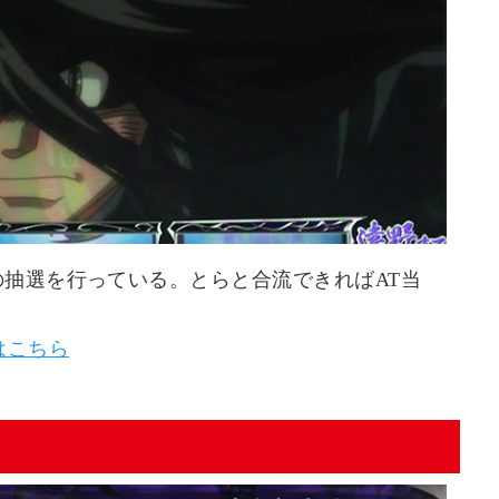
の抽選を行っている。とらと合流できればAT当
はこちら