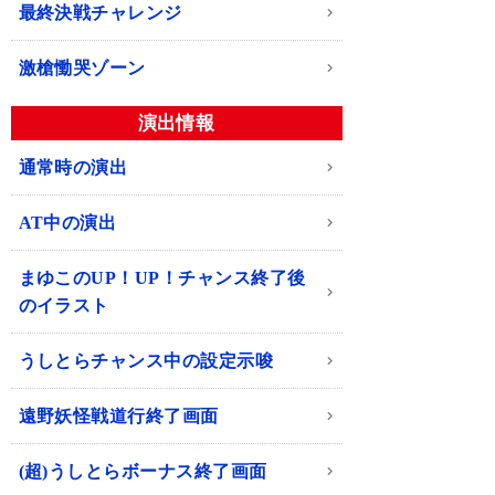
最終決戦チャレンジ
激槍慟哭ゾーン
演出情報
通常時の演出
AT中の演出
まゆこのUP！UP！チャンス終了後
のイラスト
うしとらチャンス中の設定示唆
遠野妖怪戦道行終了画面
(超)うしとらボーナス終了画面