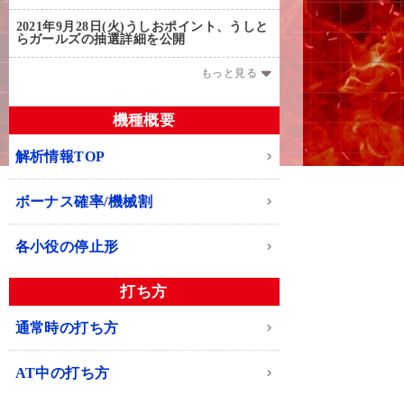
2021年9月28日(火)
うしおポイント、うしと
らガールズの抽選詳細を公開
もっと見る
機種概要
解析情報TOP
ボーナス確率/機械割
各小役の停止形
打ち方
通常時の打ち方
AT中の打ち方