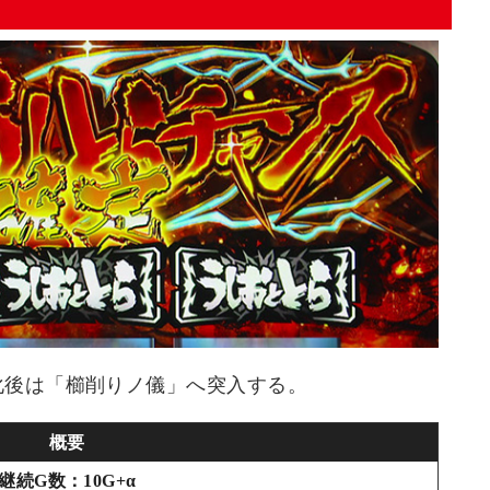
化後は「櫛削りノ儀」へ突入する。
概要
継続G数：10G+α