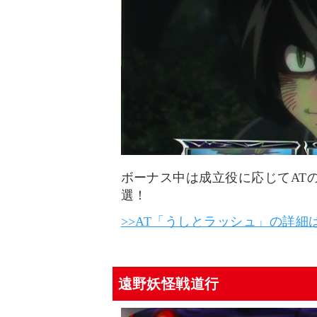
ボーナス中は成立役に応じてAT
選！
>>AT「うしとラッシュ」の詳細
遠野妖怪戦道行