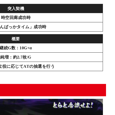
突入契機
時空回廊成功時
はんばっかタイム」成功時
概要
継続G数：10G+α
純増：約2.7枚/G
立役に応じてATの抽選を行う