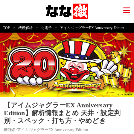
TOP
>
機種解析
>
北電子
>
アイムジャグラーEX Anniversary Edition
【アイムジャグラーEX Anniversary
Edition】解析情報まとめ 天井・設定判
別・スペック・打ち方・やめどき
機種名:アイムジャグラーEX Anniversary Edition