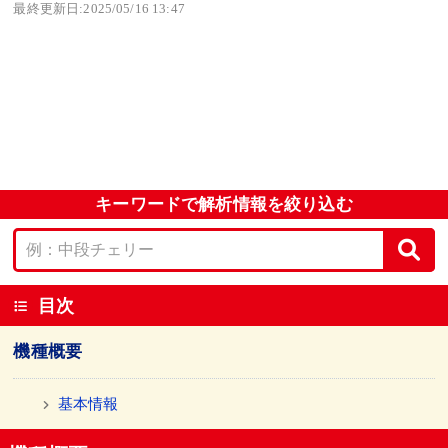
最終更新日:2025/05/16 13:47
キーワードで解析情報を絞り込む
目次
機種概要
基本情報