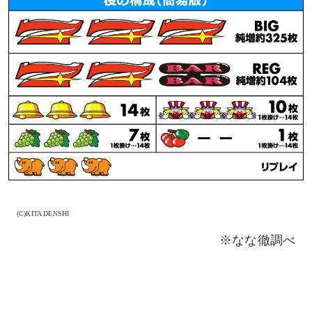
(C)KITA DENSHI
※なな徹調べ