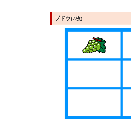
ブドウ(7枚)