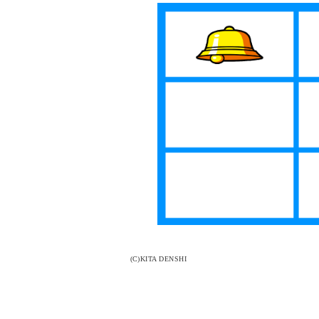
(C)KITA DENSHI