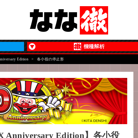
rsary Edition
>
各小役の停止形
niversary Edition】各小役