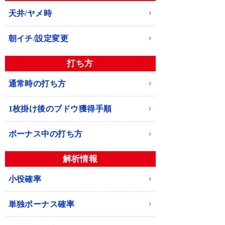
天井/ヤメ時
朝イチ/設定変更
打ち方
通常時の打ち方
1枚掛け後のブドウ獲得手順
ボーナス中の打ち方
解析情報
小役確率
単独ボーナス確率