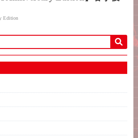
dition