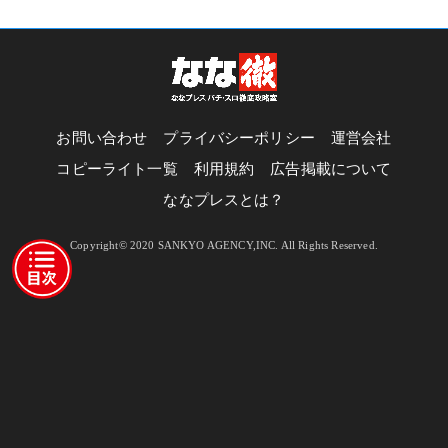
お問い合わせ
プライバシーポリシー
運営会社
コピーライト一覧
利用規約
広告掲載について
ななプレスとは？
Copyright© 2020 SANKYO AGENCY,INC. All Rights Reserved.