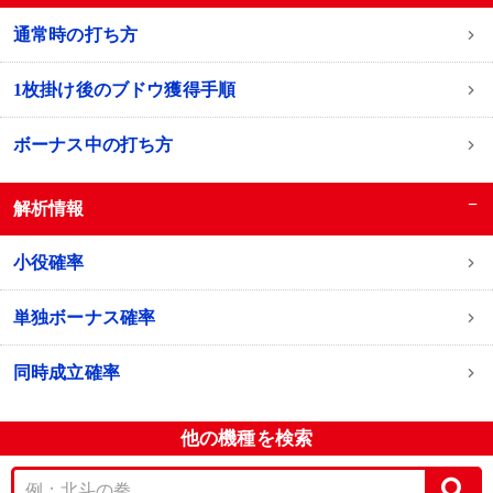
通常時の打ち方
1枚掛け後のブドウ獲得手順
ボーナス中の打ち方
−
解析情報
小役確率
単独ボーナス確率
同時成立確率
他の機種を検索