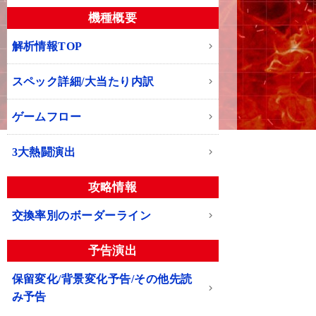
機種概要
解析情報TOP
スペック詳細/大当たり内訳
ゲームフロー
3大熱闘演出
攻略情報
交換率別のボーダーライン
予告演出
保留変化/背景変化予告/その他先読
み予告