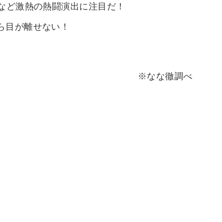
」など激熱の熱闘演出に注目だ！
から目が離せない！
※なな徹調べ