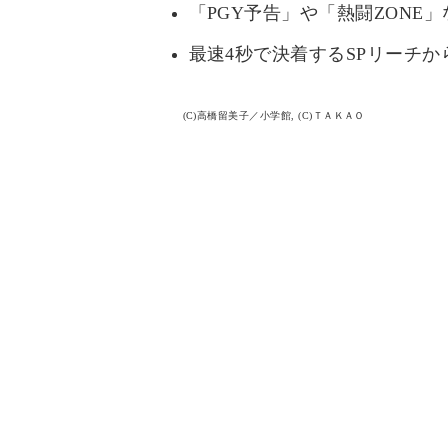
「PGY予告」や「熱闘ZONE
最速4秒で決着するSPリーチ
(C)高橋留美子／小学館, (C)ＴＡＫＡＯ