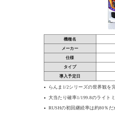
機種名
メーカー
仕様
タイプ
導入予定日
らんま1/2シリーズの世界観
大当たり確率1/199.8のライト
RUSHの初回継続率は約80％