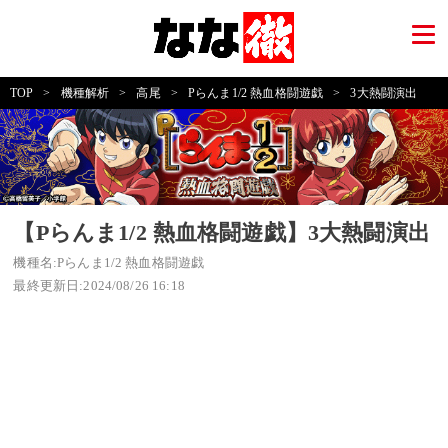
TOP
>
機種解析
>
高尾
>
Pらんま1/2 熱血格闘遊戯
>
3大熱闘演出
【Pらんま1/2 熱血格闘遊戯】3大熱闘演出
機種名:Pらんま1/2 熱血格闘遊戯
最終更新日:2024/08/26 16:18