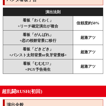
演出法則
看板「わくわく」
信頼度約50%
+リーチ確定演出が複合
看板「がんばれ」
超激アツ
+恋の桜餅背景に移行
看板「どきどき」
超激アツ
+パンスト太郎背景or良牙背景移+
看板「むむむ!?」
超激アツ
+PGY予告発生
超乱闘RUSH(初回)
演出全般