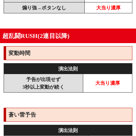
煽り強→ボタンなし
大当り濃厚
超乱闘RUSH(2連目以降)
変動時間
演出法則
予告が出現せず
大当り濃厚
3秒以上変動が続く
蒼い雷予告
演出法則