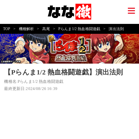
TOP
>
機種解析
>
高尾
>
Pらんま1/2 熱血格闘遊戯
>
演出法則
【Pらんま1/2 熱血格闘遊戯】演出法則
機種名:Pらんま1/2 熱血格闘遊戯
最終更新日:2024/08/26 16:39