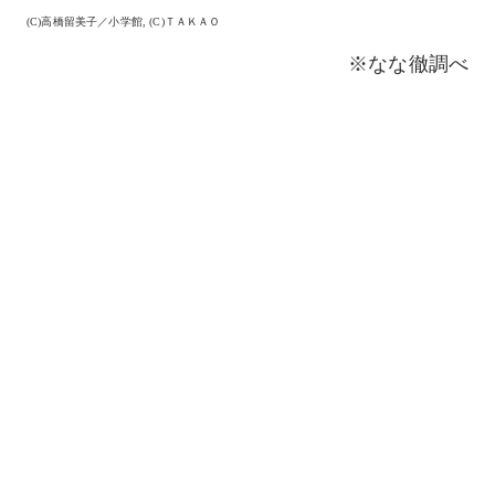
(C)高橋留美子／小学館, (C)ＴＡＫＡＯ
※なな徹調べ