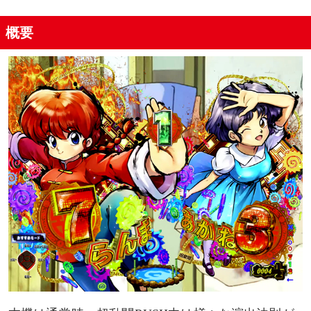
概要
VS良牙リーチ
テンパイ煽り
超乱闘RUSH(2連目以降)
変動時間
蒼い雷予告
パンダ看板予告
変動開始時