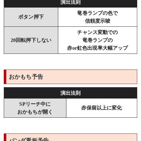
演出法則
竜巻ランプの色で
ボタン押下
信頼度示唆
チャンス変動での
20回転押下しない
竜巻ランプの
赤or虹色出現率大幅アップ
おかもち予告
演出法則
SPリーチ中に
赤保留以上に変化
おかもちが開く
パンダ看板予告