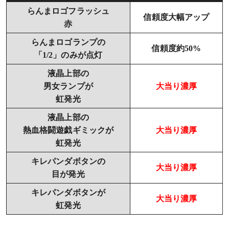
らんまロゴフラッシュ
信頼度大幅アップ
赤
らんまロゴランプの
信頼度約50%
「1/2」のみが点灯
液晶上部の
男女ランプが
大当り濃厚
虹発光
液晶上部の
熱血格闘遊戯ギミックが
大当り濃厚
虹発光
キレパンダボタンの
大当り濃厚
目が発光
キレパンダボタンが
大当り濃厚
虹発光