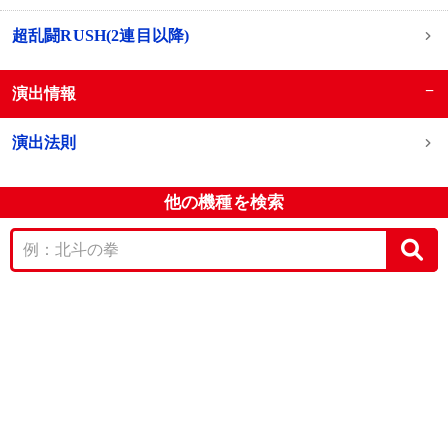
超乱闘RUSH(2連目以降)
−
演出情報
演出法則
他の機種を検索